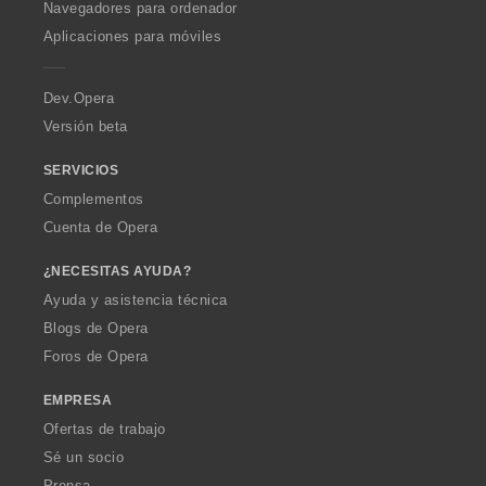
O
Navegadores para ordenador
p
Aplicaciones para móviles
e
r
a
Dev.Opera
Versión beta
SERVICIOS
Complementos
Cuenta de Opera
¿NECESITAS AYUDA?
Ayuda y asistencia técnica
Blogs de Opera
Foros de Opera
EMPRESA
Ofertas de trabajo
Sé un socio
Prensa