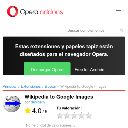
Ir
al
contenido
principal
Estas extensiones y papeles tapiz están
diseñados para el
navegador Opera
.
Descargar Opera
Free for Android
Principal
Extensiones
Buscar
Wikipedia to Google Images‎
Wikipedia to Google Images
por
debloem
4.0
Tu valoración
/ 5
Número total de valoraciones:
6