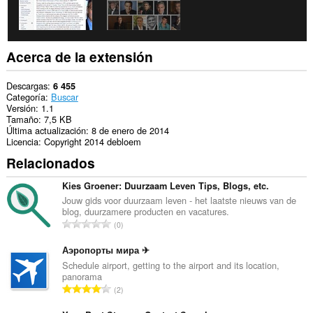
Acerca de la extensión
Descargas
6 455
Categoría
Buscar
Versión
1.1
Tamaño
7,5 KB
Última actualización
8 de enero de 2014
Licencia
Copyright 2014 debloem
Relacionados
Kies Groener: Duurzaam Leven Tips, Blogs, etc.
Jouw gids voor duurzaam leven - het laatste nieuws van de
blog, duurzamere producten en vacatures.
N
0
ú
m
Аэропорты мира ✈
e
Schedule airport, getting to the airport and its location,
panorama
r
N
2
o
ú
t