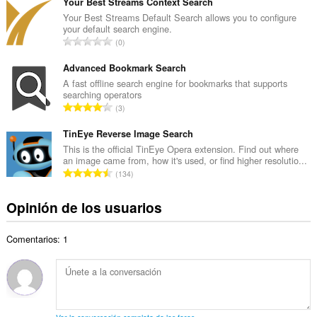
m
Your Best Streams Context Search
o
e
Your Best Streams Default Search allows you to configure
t
your default search engine.
r
a
N
0
o
l
ú
t
d
m
Advanced Bookmark Search
o
e
e
A fast offline search engine for bookmarks that supports
t
v
searching operators
r
a
N
a
3
o
l
ú
l
t
d
m
TinEye Reverse Image Search
o
o
e
e
r
This is the official TinEye Opera extension. Find out where
t
v
an image came from, how it's used, or find higher resolutio...
r
a
a
N
a
134
o
c
l
ú
l
t
i
d
m
o
Opinión de los usuarios
o
o
e
e
r
t
n
v
r
a
a
e
a
Comentarios: 1
o
c
l
s
l
t
i
d
:
o
o
o
e
r
t
n
v
a
a
e
a
c
l
s