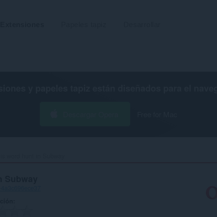
Extensiones
Papeles tapiz
Desarrollar
siones y papeles tapiz están diseñados para el
nave
Descargar Opera
Free for Mac
is word hunt in Subway‎
in Subway
8-4a3c696ece37
ación