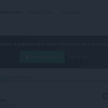
Extensiones
Papeles tapiz
Desarrollar
siones y papeles tapiz están diseñados para el
nave
Descargar Opera
Free for Mac
uridad
WebAPI Blocker‎
ación