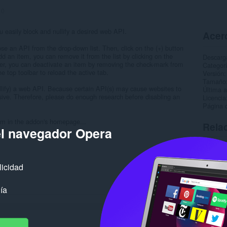
:
0
u easily block and nullify a desired web API.
Acerc
e an API from the drop-down list. Then, click on the (+) button
d an item, you can remove it from the list by clicking on the
Descarg
er, you can deactivate an item by removing the check-mark from
Categor
the top toolbar to reload the active tab.
Versión
Tamaño
llify) a web API. Because certain API(s) may cause websites to
Última a
ive. Therefore, please do enough research before disabling an
Licencia
Página d
form in the addon's homepage...
Rela
el navegador Opera
licidad
ía