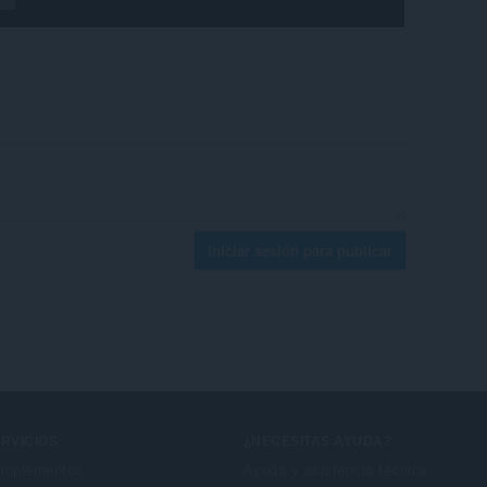
Iniciar sesión para publicar
RVICIOS
¿NECESITAS AYUDA?
mplementos
Ayuda y asistencia técnica