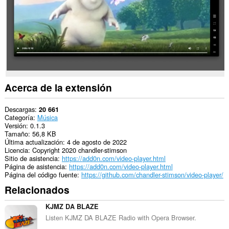
Acerca de la extensión
Descargas
20 661
Categoría
Música
Versión
0.1.3
Tamaño
56,8 KB
Última actualización
4 de agosto de 2022
Licencia
Copyright 2020 chandler-stimson
Sitio de asistencia
https://add0n.com/video-player.html
Página de asistencia
https://add0n.com/video-player.html
Página del código fuente
https://github.com/chandler-stimson/video-player/
Relacionados
KJMZ DA BLAZE
Listen KJMZ DA BLAZE Radio with Opera Browser.