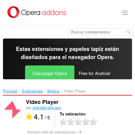
Ir
al
contenido
principal
Estas extensiones y papeles tapiz están
diseñados para el
navegador Opera
.
Descargar Opera
Free for Android
Principal
Extensiones
Música
Video Player‎
Video Player
por
chandler-stimson
4.1
Tu valoración
/ 5
Número total de valoraciones:
18