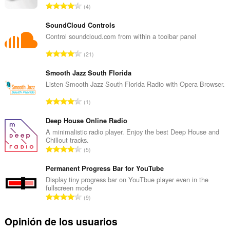
N
4
ú
m
SoundCloud Controls
e
Control soundcloud.com from within a toolbar panel
r
N
21
o
ú
t
m
Smooth Jazz South Florida
o
e
Listen Smooth Jazz South Florida Radio with Opera Browser.
t
r
a
N
1
o
l
ú
t
d
m
Deep House Online Radio
o
e
e
A minimalistic radio player. Enjoy the best Deep House and
t
v
Chillout tracks.
r
a
N
a
5
o
l
ú
l
t
d
m
Permanent Progress Bar for YouTube
o
o
e
e
r
Display tiny progress bar on YouTbue player even in the
t
v
fullscreen mode
r
a
a
N
a
9
o
c
l
ú
l
t
i
d
m
o
Opinión de los usuarios
o
o
e
e
r