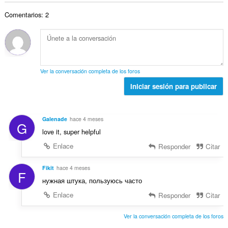
t
n
v
r
a
a
e
a
Comentarios: 2
o
c
l
s
l
t
i
d
:
o
o
o
e
r
t
n
v
a
a
e
a
c
l
s
l
Ver la conversación completa de los foros
i
d
:
o
o
Iniciar sesión para publicar
e
r
n
v
a
e
a
c
s
l
Galenade
hace 4 meses
i
G
:
o
love it, super helpful
o
r
n
Enlace
Responder
Citar
a
e
c
s
Fikit
hace 4 meses
i
F
:
o
нужная штука, пользуюсь часто
n
Enlace
Responder
Citar
e
s
Ver la conversación completa de los foros
: