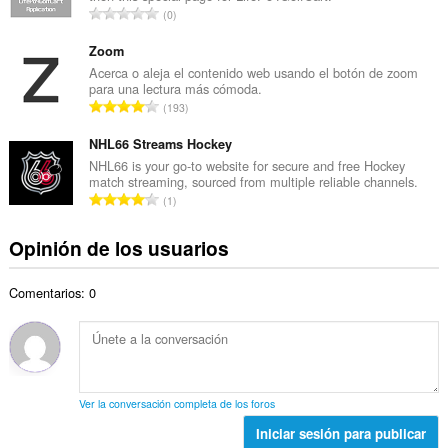
a
N
0
o
l
ú
t
d
m
Zoom
o
e
e
Acerca o aleja el contenido web usando el botón de zoom
t
v
para una lectura más cómoda.
r
a
N
a
193
o
l
ú
l
t
d
m
NHL66 Streams Hockey
o
o
e
e
r
NHL66 is your go-to website for secure and free Hockey
t
v
match streaming, sourced from multiple reliable channels.
r
a
a
N
a
1
o
c
l
ú
l
t
i
d
m
o
Opinión de los usuarios
o
o
e
e
r
t
n
v
r
a
a
e
a
Comentarios: 0
o
c
l
s
l
t
i
d
:
o
o
o
e
r
t
n
v
a
a
e
a
c
l
s
l
Ver la conversación completa de los foros
i
d
:
o
o
Iniciar sesión para publicar
e
r