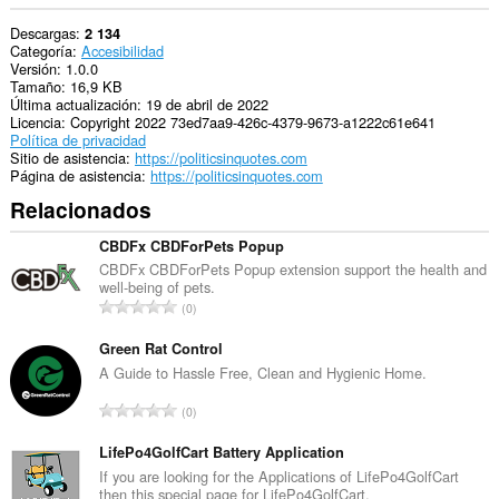
Descargas
2 134
Categoría
Accesibilidad
Versión
1.0.0
Tamaño
16,9 KB
Última actualización
19 de abril de 2022
Licencia
Copyright 2022 73ed7aa9-426c-4379-9673-a1222c61e641
Política de privacidad
Sitio de asistencia
https://politicsinquotes.com
Página de asistencia
https://politicsinquotes.com
Relacionados
CBDFx CBDForPets Popup
CBDFx CBDForPets Popup extension support the health and
well-being of pets.
N
0
ú
m
Green Rat Control
e
A Guide to Hassle Free, Clean and Hygienic Home.
r
N
0
o
ú
t
m
LifePo4GolfCart Battery Application
o
e
If you are looking for the Applications of LifePo4GolfCart
t
then this special page for LifePo4GolfCart.
r