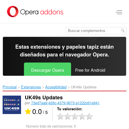
Ir
al
contenido
principal
Estas extensiones y papeles tapiz están
diseñados para el
navegador Opera
.
Descargar Opera
Free for Android
Principal
Extensiones
Accesibilidad
UK49s Updates‎
UK49s Updates
por
73ed7aa9-426c-4379-9673-a1222c61e641
0.0
Tu valoración
/ 5
Número total de valoraciones:
0