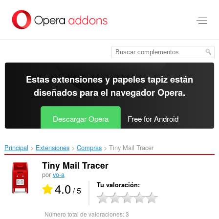
Ir
al
contenido
principal
Estas extensiones y papeles tapiz están
diseñados para el
navegador Opera
.
Descargar Opera
Free for Android
Principal
Extensiones
Compras
Tiny Mail Tracer‎
Tiny Mail Tracer
por
vo-a
4.0
Tu valoración
/ 5
Número total de valoraciones:
3