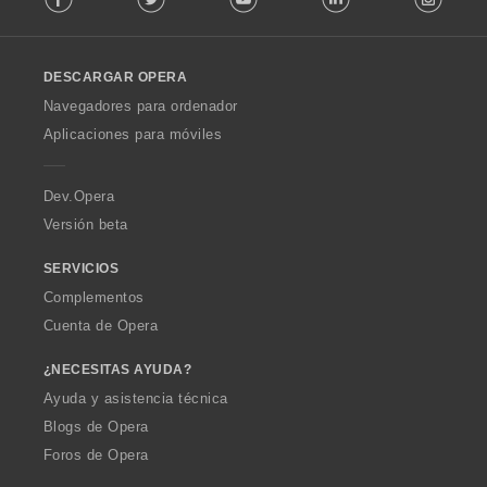
l
l
o
DESCARGAR OPERA
w
O
Navegadores para ordenador
p
Aplicaciones para móviles
e
r
a
Dev.Opera
Versión beta
SERVICIOS
Complementos
Cuenta de Opera
¿NECESITAS AYUDA?
Ayuda y asistencia técnica
Blogs de Opera
Foros de Opera