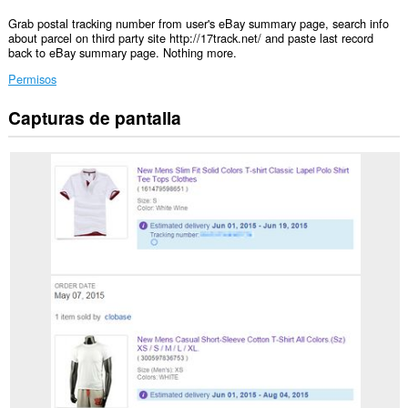
Grab postal tracking number from user's eBay summary page, search info
about parcel on third party site http://17track.net/ and paste last record
back to eBay summary page. Nothing more.
Permisos
Capturas de pantalla
Esta
extensión
puede
acceder
a
tus
datos
en
algunos
sitios
web.