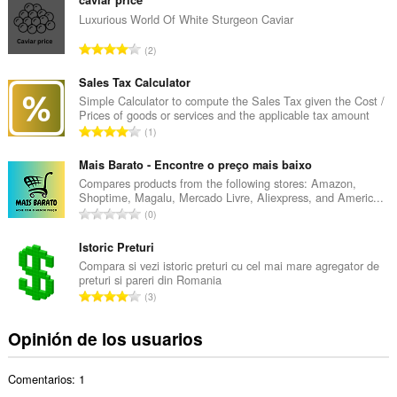
m
e
Luxurious World Of White Sturgeon Caviar
r
N
2
o
ú
t
m
Sales Tax Calculator
o
e
Simple Calculator to compute the Sales Tax given the Cost /
t
Prices of goods or services and the applicable tax amount
r
a
N
1
o
l
ú
t
d
m
Mais Barato - Encontre o preço mais baixo
o
e
e
Compares products from the following stores: Amazon,
t
v
Shoptime, Magalu, Mercado Livre, Aliexpress, and Americ...
r
a
N
a
0
o
l
ú
l
t
d
m
Istoric Preturi
o
o
e
e
r
Compara si vezi istoric preturi cu cel mai mare agregator de
t
v
preturi si pareri din Romania
r
a
a
N
a
3
o
c
l
ú
l
t
i
d
m
o
Opinión de los usuarios
o
o
e
e
r
t
n
v
r
a
a
e
a
Comentarios: 1
o
c
l
s
l