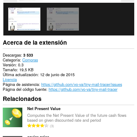
Acerca de la extensión
Descargas
3 533
Categoría
Compras
Versión
0.3
Tamaño
19,5 KB
Última actualización
12 de junio de 2015
Licencia
Página de asistencia
https://github.com/vo-va/tiny-mail-tracer/issues
Página del código fuente
https://github.com/vo-va/tiny-mail-tracer
Relacionados
Net Present Value
Computes the Net Present Value of the future cash flows
based on given discounted rate and period
N
3
ú
caviar price