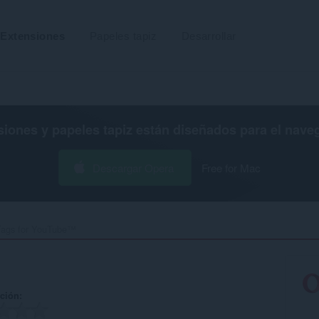
Extensiones
Papeles tapiz
Desarrollar
siones y papeles tapiz están diseñados para el
nave
Descargar Opera
Free for Mac
Tags for YouTube™‎
ación