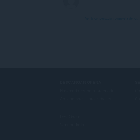
Ver la conversación completa de los 
DESCARGAR OPERA
SE
Navegadores para ordenador
Co
Aplicaciones para móviles
Cu
Dev.Opera
Versión beta