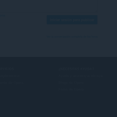
foros
Iniciar sesión para publicar
Ver la conversación completa de los foros
RVICIOS
¿NECESITAS AYUDA?
mplementos
Ayuda y asistencia técnica
enta de Opera
Blogs de Opera
Foros de Opera