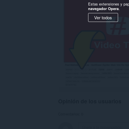
sitios
Estas extensiones y pap
web.
navegador Opera
.
Ver todos
Opinión de los usuarios
Comentarios: 0