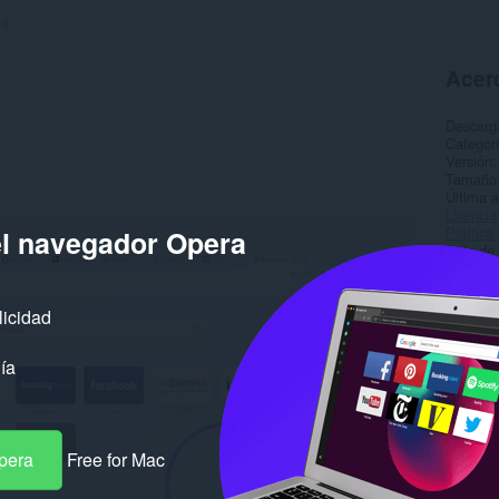
:
8
Acerc
Descarg
Categor
Versión
Tamaño
Última a
Licencia
Política
el navegador Opera
Sitio de
Página d
Página d
licidad
Rela
ía
pera
Free for Mac