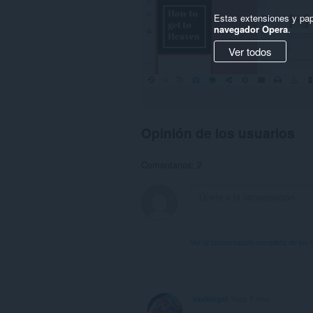
Estas extensiones y pap
navegador Opera
.
Ver todos
Opinión de los usuarios
Comentarios: 2
Ver la conversación completa de los 
xxxkingxl
hace 1 mes