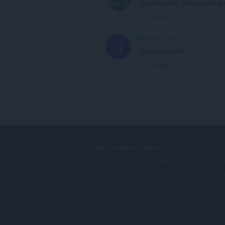
nice extention, keep up the g
Enlace
0lio
hace 3 años
0
changed my life
Enlace
DESCARGAR OPERA
SE
Navegadores para ordenador
Co
Aplicaciones para móviles
Cu
Dev.Opera
Versión beta