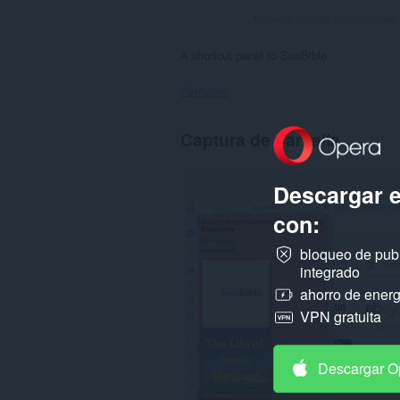
Número total de valoraciones
A shortcut panel to SunBible
Permisos
Esta
Captura de pantalla
extensión
añadirá
un
panel
Descargar 
a
la
con:
barra
lateral.
bloqueo de pub
integrado
ahorro de energ
VPN gratuita
Descargar O