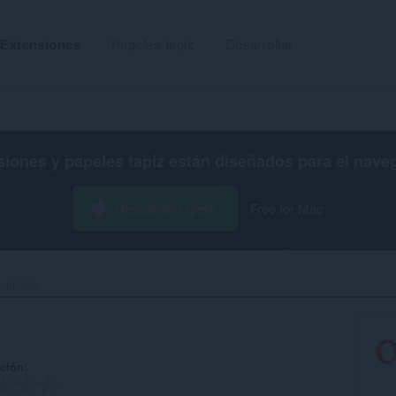
Extensiones
Papeles tapiz
Desarrollar
siones y papeles tapiz están diseñados para el
nave
Descargar Opera
Free for Mac
unBible‎
ación