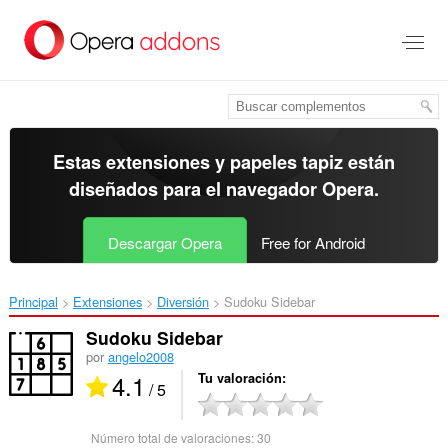
Ir
al
contenido
principal
Estas extensiones y papeles tapiz están
diseñados para el
navegador Opera
.
Descargar Opera
Free for Android
Principal
Extensiones
Diversión
Sudoku Sidebar‎
Sudoku Sidebar
por
angelo2008
4.1
Tu valoración
/ 5
Número total de valoraciones:
30