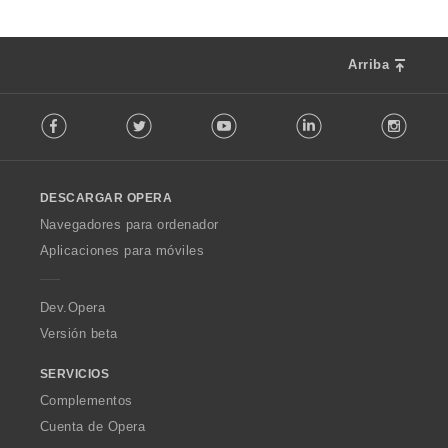
Arriba
F
Facebook
Twitter
Youtube
LinkedIn
Instag
o
l
l
o
DESCARGAR OPERA
w
O
Navegadores para ordenador
p
Aplicaciones para móviles
e
r
a
Dev.Opera
Versión beta
SERVICIOS
Complementos
Cuenta de Opera