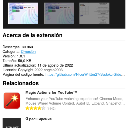
Acerca de la extensión
Descargas
30 963
Categoría
Diversión
Versión
1.0.1
Tamaño
58,0 KB
Última actualización
11 de agosto de 2022
Licencia
Copyright 2022 angelo2008
Página del código fuente
https://github.com/NicerWritter27/Sudoku-Sidebar
Relacionados
Magic Actions for YouTube™
Enhance your YouTube watching experience! Cinema Mode,
Mouse Wheel Volume Control, AutoHD, Expand, Snapshot...
N
1442
ú
m
Я расширение
e