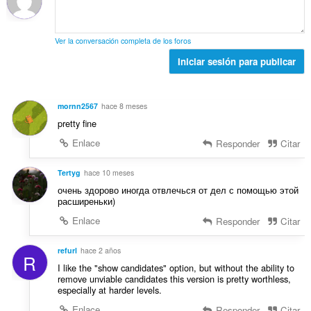
r
t
n
v
a
a
e
a
c
l
s
l
Ver la conversación completa de los foros
i
d
:
o
o
Iniciar sesión para publicar
e
r
n
v
a
e
a
c
s
l
mornn2567
hace 8 meses
i
:
o
pretty fine
o
r
n
Enlace
Responder
Citar
a
e
c
s
Tertyg
hace 10 meses
i
:
o
очень здорово иногда отвлечься от дел с помощью этой
расширеньки)
n
e
Enlace
Responder
Citar
s
:
refurl
hace 2 años
R
I like the "show candidates" option, but without the ability to
remove unviable candidates this version is pretty worthless,
especially at harder levels.
Enlace
Responder
Citar