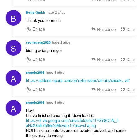
Betty-Smith
hace 2 años
B
Thank you so much
Enlace
Responder
Citar
secheperu2020
hace 2 años
S
bien gracias, amigos
Enlace
Responder
Citar
angelo2008
hace 3 años
A
https://addons.opera.com/en/extensions/details/sudoku-v2/
Enlace
Responder
Citar
angelo2008
hace 3 años
A
Hey!
I have finished creating it, download it:
https://drive.google.com/drive/folders/1I7GY8OhN_f-
aNxX8cB7h6wZgMovq-x1l?usp=sharing
NOTE: some features are removed/improved, and some
things may do wrong