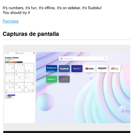
It's numbers, it's fun, it's offline, it's on sidebar, it's Sudoku!
You should try it
Permisos
Capturas de pantalla
Esta
extensión
añadirá
un
panel
a
la
barra
lateral.