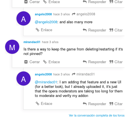
Cerrar
Enlace
Responder
Citar
angelo2008
angelo2008
hace 3 años
A
@angelo2008
: and also many more
Enlace
Responder
Citar
mirandac01
hace 3 años
M
Is there a way to keep the game from deleting/restarting if it's
not pinned?
Cerrar
Enlace
Responder
Citar
mirandac01
angelo2008
hace 3 años
A
@mirandac01
: I am adding that feature and a new UI
(for a better look), but I already uploaded it, it's just
that the opera moderators are taking too long for them
to moderate and verify my addon
Enlace
Responder
Citar
Ver la conversación completa de los foros