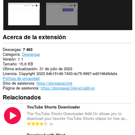
de
navegación.
Acerca de la extensión
Descargas
7 463
Categoría
Descargas
Versión
1.1
Tamaño
15,6 KB
Última actualización
31 de julio de 2023
Licencia
Copyright 2023 64b15146-7430-4c75-9997-e4019646dafa
Política de privacidad
Sitio de asistencia
https://storysaver.link
Página de asistencia
https://storysaver.link/en/add-on
Relacionados
YouTube Shorts Downloader
The YouTube Shorts Downloader Add-On allows you to
download your favorite YouTube Shorts videos for free as...
N
8
ú
Download with Wget