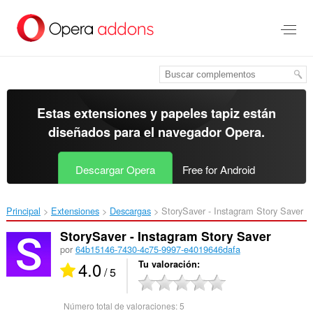
Ir
al
contenido
principal
Estas extensiones y papeles tapiz están
diseñados para el
navegador Opera
.
Descargar Opera
Free for Android
Principal
Extensiones
Descargas
StorySaver - Instagram Story Saver‎
StorySaver - Instagram Story Saver
por
64b15146-7430-4c75-9997-e4019646dafa
4.0
Tu valoración
/ 5
Número total de valoraciones:
5