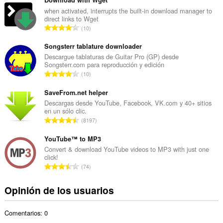
m
e
when activated, interrupts the built-in download manager to
direct links to Wget
r
N
10
o
ú
t
m
Songsterr tablature downloader
o
e
Descargue tablaturas de Guitar Pro (GP) desde
t
Songsterr.com para reproducción y edición
r
a
N
10
o
l
ú
t
d
m
SaveFrom.net helper
o
e
e
Descargas desde YouTube, Facebook, VK.com y 40+ sitios
t
v
en un sólo clic.
r
a
N
a
8197
o
l
ú
l
t
d
m
YouTube™ to MP3
o
o
e
e
r
Convert & download YouTube videos to MP3 with just one
t
v
click!
r
a
a
N
a
74
o
c
l
ú
l
t
i
d
m
o
Opinión de los usuarios
o
o
e
e
r
t
n
v
r
a
a
e
a
Comentarios: 0
o
c
l
s
l