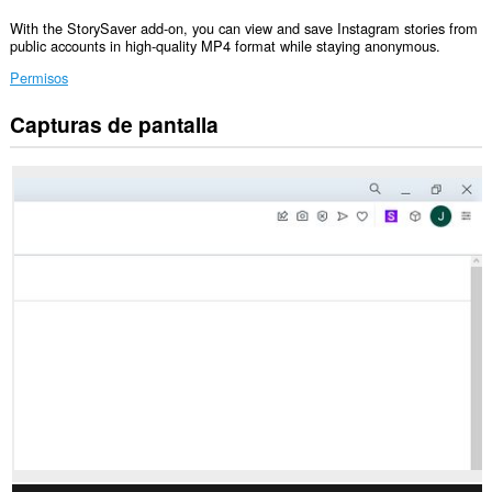
With the StorySaver add-on, you can view and save Instagram stories from
public accounts in high-quality MP4 format while staying anonymous.
Permisos
Capturas de pantalla
Esta
extensión
puede
acceder
a
tus
datos
en
algunos
sitios
web.
Esta
extensión
puede
acceder
a
tus
pestañas
y
actividades