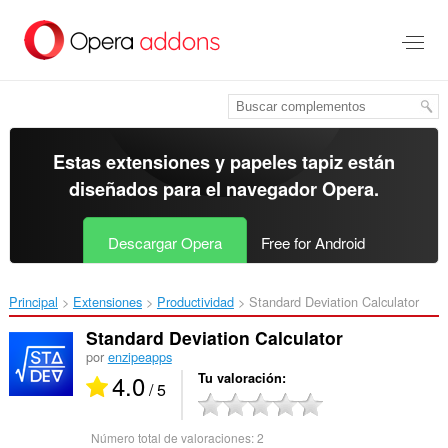
Ir
al
contenido
principal
Estas extensiones y papeles tapiz están
diseñados para el
navegador Opera
.
Descargar Opera
Free for Android
Principal
Extensiones
Productividad
Standard Deviation Calculator‎
Standard Deviation Calculator
por
enzipeapps
4.0
Tu valoración
/ 5
Número total de valoraciones:
2