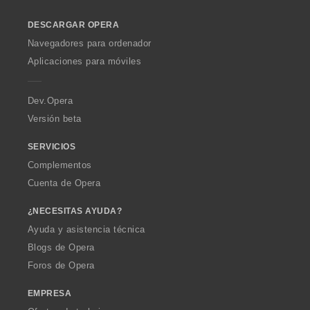
l
s
o
:
DESCARGAR OPERA
w
O
Navegadores para ordenador
p
Aplicaciones para móviles
e
r
a
Dev.Opera
Versión beta
SERVICIOS
Complementos
Cuenta de Opera
¿NECESITAS AYUDA?
Ayuda y asistencia técnica
Blogs de Opera
Foros de Opera
EMPRESA