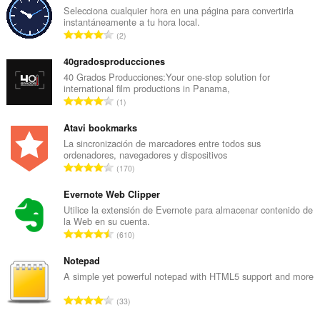
Selecciona cualquier hora en una página para convertirla
instantáneamente a tu hora local.
N
2
ú
m
40gradosproducciones
e
40 Grados Producciones:Your one-stop solution for
international film productions in Panama,
r
N
1
o
ú
t
m
Atavi bookmarks
o
e
La sincronización de marcadores entre todos sus
t
ordenadores, navegadores y dispositivos
r
a
N
170
o
l
ú
t
d
m
Evernote Web Clipper
o
e
e
Utilice la extensión de Evernote para almacenar contenido de
t
v
la Web en su cuenta.
r
a
N
a
610
o
l
ú
l
t
d
m
Notepad
o
o
e
e
r
A simple yet powerful notepad with HTML5 support and more
t
v
r
a
a
N
a
33
o
c
l
ú
l
t
i