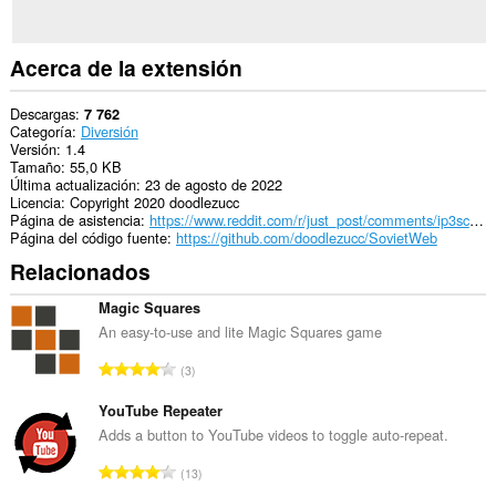
tus
pestañas
y
actividades
Acerca de la extensión
de
navegación.
Descargas
7 762
Categoría
Diversión
Versión
1.4
Tamaño
55,0 KB
Última actualización
23 de agosto de 2022
Licencia
Copyright 2020 doodlezucc
Página de asistencia
https://www.reddit.com/r/just_post/comments/ip3sc4/dunno_where_to_post_my_communist_firefox_extension/
Página del código fuente
https://github.com/doodlezucc/SovietWeb
Relacionados
Magic Squares
An easy-to-use and lite Magic Squares game
N
3
ú
m
YouTube Repeater
e
Adds a button to YouTube videos to toggle auto-repeat.
r
N
13
o
ú