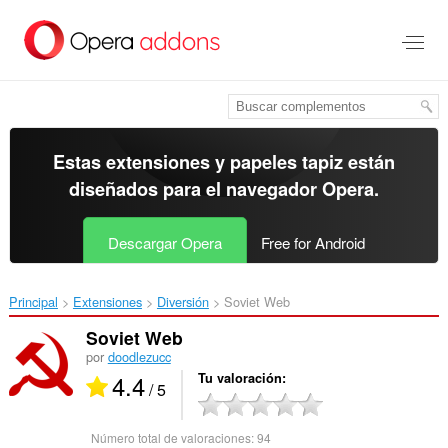
Ir
al
contenido
principal
Estas extensiones y papeles tapiz están
diseñados para el
navegador Opera
.
Descargar Opera
Free for Android
Principal
Extensiones
Diversión
Soviet Web‎
Soviet Web
por
doodlezucc
4.4
Tu valoración
/ 5
Número total de valoraciones:
94