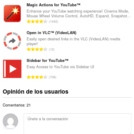
t
m
Magic Actions for YouTube™
o
e
Enhance your YouTube watching experience! Cinema Mode,
t
Mouse Wheel Volume Control, AutoHD, Expand, Snapshot...
r
a
N
1442
o
l
ú
t
d
m
Open in VLC™ (VideoLAN)
o
e
e
Easily open desired links in the VLC (VideoLAN) media
t
v
player!
r
a
N
a
12
o
l
ú
l
t
d
m
Sidebar for YouTube™
o
o
e
e
r
Easy Access to YouTube via Sidebar UI
t
v
r
a
a
N
a
708
o
c
l
ú
l
t
i
d
m
o
Opinión de los usuarios
o
o
e
e
r
t
n
v
r
a
a
e
a
Comentarios: 21
o
c
l
s
l
t
i
d
:
o
o
o
e
r
t
n
v
a
a
e
a