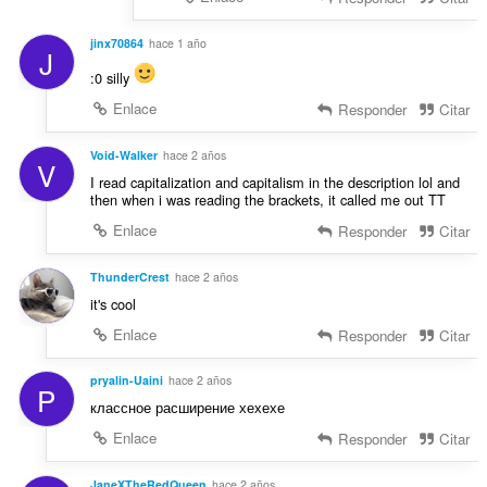
jinx70864
hace 1 año
J
:0 silly
Enlace
Responder
Citar
Void-Walker
hace 2 años
V
I read capitalization and capitalism in the description lol and
then when i was reading the brackets, it called me out TT
Enlace
Responder
Citar
ThunderCrest
hace 2 años
it's cool
Enlace
Responder
Citar
pryalin-Uaini
hace 2 años
P
классное расширение хехехе
Enlace
Responder
Citar
JaneXTheRedQueen
hace 2 años