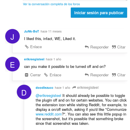
c
l
s
l
Ver la conversación completa de los foros
i
d
:
o
o
Iniciar sesión para publicar
e
r
n
v
a
e
a
c
s
l
JuNk-BoT
hace 11 meses
i
J
:
o
I liked this, infact, WE, Liked it.
o
r
n
Enlace
Responder
Citar
a
e
c
s
erikreegisteel
hace 1 año
i
E
:
o
can you make it possible to be turned off and on?
n
Cerrar
Enlace
Responder
Citar
e
s
erikreegisteel
doodlezucc
hace 1 año
:
D
@erikreegisteel
It should already be possible to toggle
the plugin off and on for certain websites. You can click
the extension icon while visiting Reddit, for example, to
display a on/off switch, asking if you'd like "Communize
www.reddit.com
?". You can also see this little popup in
the screenshot, but it's possible that something broke
since that screenshot was taken.