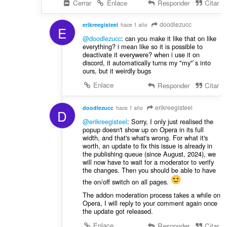
Cerrar
Enlace
Responder
Citar
doodlezucc
erikreegisteel
hace 1 año
E
@doodlezucc
: can you make it like that on like
everything? i mean like so it is possible to
deactivate it everywere? when i use it on
discord, it automatically turns my "my"`s into
ours, but it weirdly bugs
Enlace
Responder
Citar
erikreegisteel
doodlezucc
hace 1 año
D
@erikreegisteel
: Sorry, I only just realised the
popup doesn't show up on Opera in its full
width, and that's what's wrong. For what it's
worth, an update to fix this issue is already in
the publishing queue (since August, 2024), we
will now have to wait for a moderator to verify
the changes. Then you should be able to have
the on/off switch on all pages.
The addon moderation process takes a while on
Opera, I will reply to your comment again once
the update got released.
Enlace
Responder
Citar