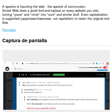
A spectre is haunting the web - the spectre of communism.
Soviet Web does a quick find-and-replace on every website you visit,
turning "yours" and "mine" into "ours" and similar stuff. Even capitalization
is supported (uppercase/lowercase, not capitalism) to retain the original text
flow.
Permisos
Captura de pantalla
Esta
extensión
puede
acceder
a
tus
datos
en
todos
los
sitios
web.
Esta
extensión
puede
acceder
a