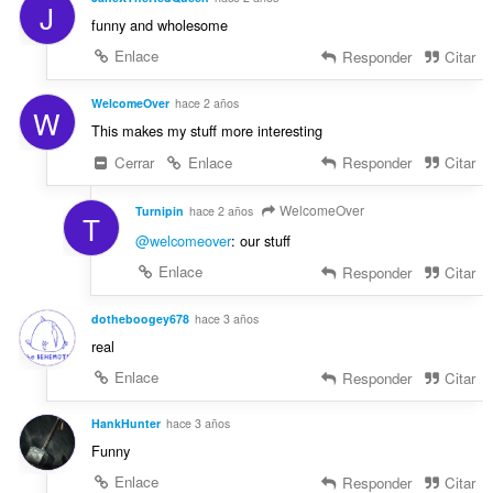
J
funny and wholesome
Enlace
Responder
Citar
WelcomeOver
hace 2 años
W
This makes my stuff more interesting
Cerrar
Enlace
Responder
Citar
WelcomeOver
Turnipin
hace 2 años
T
@welcomeover
: our stuff
Enlace
Responder
Citar
dotheboogey678
hace 3 años
real
Enlace
Responder
Citar
HankHunter
hace 3 años
Funny
Enlace
Responder
Citar