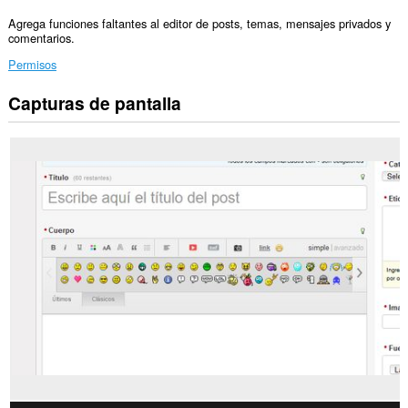
Agrega funciones faltantes al editor de posts, temas, mensajes privados y
comentarios.
Permisos
Capturas de pantalla
Esta
extensión
puede
acceder
a
tus
datos
en
algunos
sitios
web.