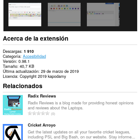
Acerca de la extensión
Descargas
1 910
Categoría
Accesibilidad
Versión
0.98.1
Tamaño
40,7 KB
Última actualización
29 de marzo de 2019
Licencia
Copyright 2019 kapodamy
Relacionados
Radix Reviews
Radix Reviews is a blog made for providing honest opinions
and reviews about the Laptops.
N
0
ú
m
Cricket Arroyo
e
Get the latest updates on all your favorite cricket leagues,
including PSL and Big Bash, on our website. Stay informe...
r