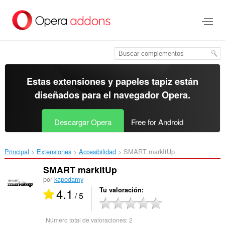
Ir
al
contenido
principal
Estas extensiones y papeles tapiz están
diseñados para el
navegador Opera
.
Descargar Opera
Free for Android
Principal
Extensiones
Accesibilidad
SMART markItUp‎
SMART markItUp
por
kapodamy
4.1
Tu valoración
/ 5
Número total de valoraciones:
2