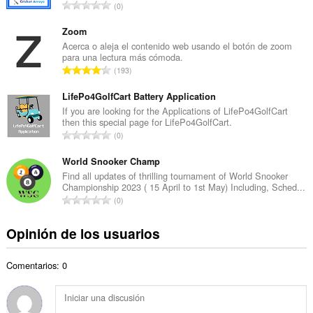
N
0
o
ú
t
m
Zoom
o
e
Acerca o aleja el contenido web usando el botón de zoom
t
para una lectura más cómoda.
r
a
N
193
o
l
ú
t
d
m
LifePo4GolfCart Battery Application
o
e
e
If you are looking for the Applications of LifePo4GolfCart
t
v
then this special page for LifePo4GolfCart.
r
a
N
a
0
o
l
ú
l
t
d
m
World Snooker Champ
o
o
e
e
r
Find all updates of thrilling tournament of World Snooker
t
v
Championship 2023 ( 15 April to 1st May) Including, Sched...
r
a
a
N
a
0
o
c
l
ú
l
t
i
d
m
o
Opinión de los usuarios
o
o
e
e
r
t
n
v
r
a
a
e
a
Comentarios: 0
o
c
l
s
l
t
i
d
:
o
o
o
e
r
t
n