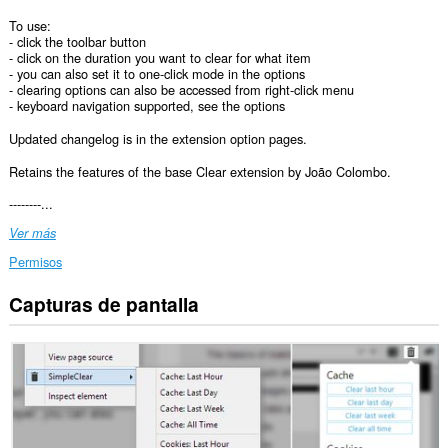
To use:
- click the toolbar button
- click on the duration you want to clear for what item
- you can also set it to one-click mode in the options
- clearing options can also be accessed from right-click menu
- keyboard navigation supported, see the options
Updated changelog is in the extension option pages.
Retains the features of the base Clear extension by João Colombo.
--------...
Ver más
Permisos
Capturas de pantalla
This
extension
can
clear
recent
browsing
history,
cookies,
downloads,