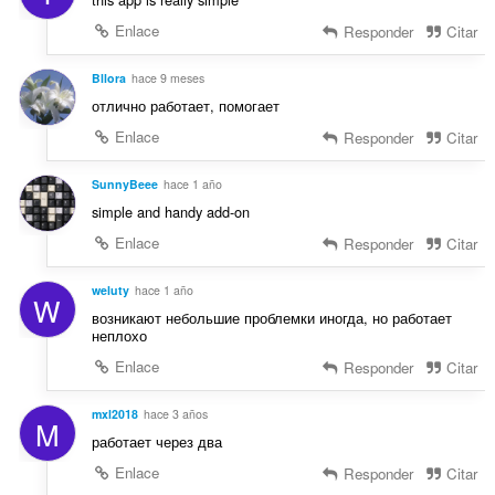
n
Enlace
Responder
Citar
e
s
Bllora
hace 9 meses
:
отлично работает, помогает
Enlace
Responder
Citar
SunnyBeee
hace 1 año
simple and handy add-on
Enlace
Responder
Citar
weluty
hace 1 año
W
возникают небольшие проблемки иногда, но работает
неплохо
Enlace
Responder
Citar
mxl2018
hace 3 años
M
работает через два
Enlace
Responder
Citar