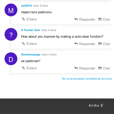
mxl2018
hace 3 años
M
перестало работать
Enlace
Responder
Citar
A Former User
hace 4 años
?
How about you improve by making a auto-clear function?
Enlace
Responder
Citar
Denisneopage
hace 4 años
D
не работает!
Enlace
Responder
Citar
Ver la conversación completa de los foros
Arriba