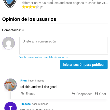
t
v
different antivirus products and scan engines to check for vir...
r
a
a
N
a
7
o
c
l
ú
l
t
i
d
m
o
Opinión de los usuarios
o
o
e
e
r
t
n
v
r
a
a
e
a
Comentarios: 9
o
c
l
s
l
t
i
d
:
o
o
o
e
r
t
n
v
a
a
e
a
c
l
s
l
Ver la conversación completa de los foros
i
d
:
o
o
Iniciar sesión para publicar
e
r
n
v
a
e
a
c
s
l
Rton
hace 3 meses
i
:
o
reliable and well-designed
o
r
n
Enlace
Responder
Citar
a
e
c
s
Tteoaaa
hace 5 meses
i
T
:
o
this app is really simple