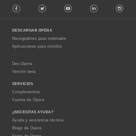
F
Facebook
Twitter
Youtube
LinkedIn
Instag
o
l
l
o
DESCARGAR OPERA
w
O
Navegadores para ordenador
p
Aplicaciones para móviles
e
r
a
Dev.Opera
Versión beta
SERVICIOS
Complementos
Cuenta de Opera
¿NECESITAS AYUDA?
Ayuda y asistencia técnica
Blogs de Opera
Foros de Opera