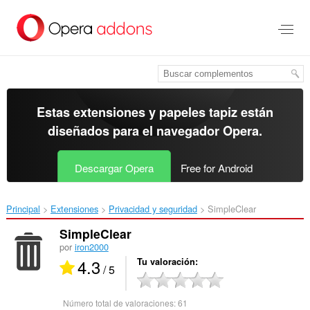
Ir
al
contenido
principal
Estas extensiones y papeles tapiz están
diseñados para el
navegador Opera
.
Descargar Opera
Free for Android
Principal
Extensiones
Privacidad y seguridad
SimpleClear‎
SimpleClear
por
iron2000
4.3
Tu valoración
/ 5
Número total de valoraciones:
61