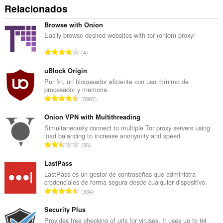
Relacionados
Browse with Onion
Easily browse desired websites with tor (onion) proxy!
N
4
ú
m
uBlock Origin
e
Por fin, un bloqueador eficiente con uso mínimo de
procesador y memoria.
r
N
5987
o
ú
t
m
Onion VPN with Multithreading
o
e
Simultaneously connect to multiple Tor proxy servers using
t
load balancing to increase anonymity and speed
r
a
N
56
o
l
ú
t
d
m
LastPass
o
e
e
LastPass es un gestor de contraseñas que administra
t
v
credenciales de forma segura desde cualquier dispositivo.
r
a
N
a
334
o
l
ú
l
t
d
m
Security Plus
o
o
e
e
r
Provides free checking of urls for viruses. It uses up to 64