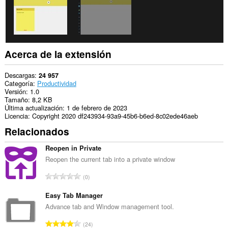
Acerca de la extensión
Descargas
24 957
Categoría
Productividad
Versión
1.0
Tamaño
8,2 KB
Última actualización
1 de febrero de 2023
Licencia
Copyright 2020 df243934-93a9-45b6-b6ed-8c02ede46aeb
Relacionados
Reopen in Private
Reopen the current tab into a private window
N
0
ú
m
Easy Tab Manager
e
Advance tab and Window management tool.
r
N
24
o