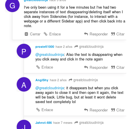
G
I've only been using it for a few minutes but I've had two
separate instances of text disappearing/deleting itself when I
click away from Sidenotes (for instance, to interact with a
webpage or a different Sidebar app) and then click back into a
note.
Cerrar
Enlace
Responder
Citar
greatcloudninja
prostefi1000
hace 2 años
P
@greatcloudninja
: Also the text is disappearing when
you click away and click in the note again
Enlace
Responder
Citar
greatcloudninja
AngiShy
hace 2 años
A
@greatcloudninja
: it disappears but when you click
away again to close it and then open it again, the text
will be back. Little bug, but at least it wont delete
saved text completely lol
Enlace
Responder
Citar
greatcloudninja
Jahnvi-486
hace 7 meses
J