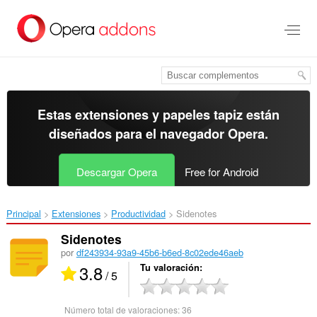
Ir
al
contenido
principal
Estas extensiones y papeles tapiz están
diseñados para el
navegador Opera
.
Descargar Opera
Free for Android
Principal
Extensiones
Productividad
Sidenotes‎
Sidenotes
por
df243934-93a9-45b6-b6ed-8c02ede46aeb
3.8
Tu valoración
/ 5
Número total de valoraciones:
36