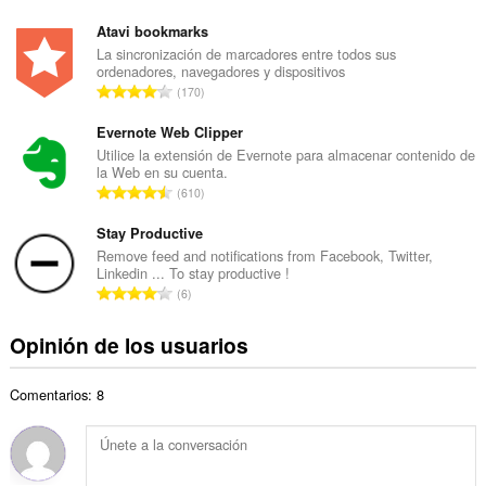
ú
t
m
Atavi bookmarks
o
e
La sincronización de marcadores entre todos sus
t
ordenadores, navegadores y dispositivos
r
a
N
170
o
l
ú
t
d
m
Evernote Web Clipper
o
e
e
Utilice la extensión de Evernote para almacenar contenido de
t
v
la Web en su cuenta.
r
a
N
a
610
o
l
ú
l
t
d
m
Stay Productive
o
o
e
e
r
Remove feed and notifications from Facebook, Twitter,
t
v
Linkedin ... To stay productive !
r
a
a
N
a
6
o
c
l
ú
l
t
i
d
m
o
Opinión de los usuarios
o
o
e
e
r
t
n
v
r
a
a
e
a
Comentarios: 8
o
c
l
s
l
t
i
d
:
o
o
o
e
r
t
n
v
a