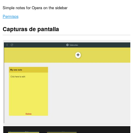
Simple notes for Opera on the sidebar
Permisos
Capturas de pantalla
Esta
extensión
añadirá
un
panel
a
la
barra
lateral.