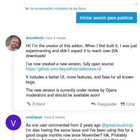
a
e
a
c
l
s
l
Ver la conversación completa de los foros
i
d
:
o
o
Iniciar sesión para publicar
e
r
n
v
a
e
a
c
s
l
deyvidholz
hace 4 meses
i
:
o
Hi! I’m the creator of this addon. When I first built it, I was just
o
r
experimenting and didn’t expect it to reach over 20k
n
downloads!
a
e
c
I’ve now created a new version, fully open source:
s
i
https://github.com/deyvidholz/sidenotes-v2
:
o
It includes a better UI, more features, and fixes for all known
n
bugs.
e
The new version is currently under review by Opera
s
moderators and should be available soon!
:
Enlace
Responder
Citar
viralfwesh
hace 6 meses
V
As one user commented from 2 years ago
@greatcloudninja
I'm also having the same issue and I've been using this for a
good couple months now since November? Idk. Probably
october. Anyways, this is not good for big notes that are