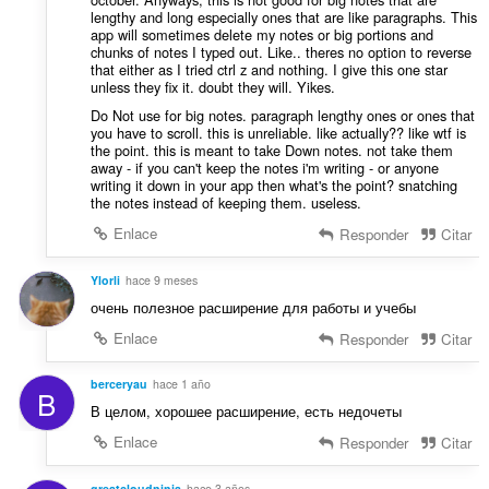
lengthy and long especially ones that are like paragraphs. This
app will sometimes delete my notes or big portions and
chunks of notes I typed out. Like.. theres no option to reverse
that either as I tried ctrl z and nothing. I give this one star
unless they fix it. doubt they will. Yikes.
Do Not use for big notes. paragraph lengthy ones or ones that
you have to scroll. this is unreliable. like actually?? like wtf is
the point. this is meant to take Down notes. not take them
away - if you can't keep the notes i'm writing - or anyone
writing it down in your app then what's the point? snatching
the notes instead of keeping them. useless.
Enlace
Responder
Citar
Ylorli
hace 9 meses
очень полезное расширение для работы и учебы
Enlace
Responder
Citar
berceryau
hace 1 año
B
В целом, хорошее расширение, есть недочеты
Enlace
Responder
Citar
greatcloudninja
hace 3 años