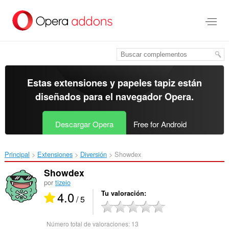
Ir
al
contenido
principal
Estas extensiones y papeles tapiz están
diseñados para el
navegador Opera
.
Descargar Opera
Free for Android
Principal
Extensiones
Diversión
Showdex‎
Showdex
por
tizeio
4.0
Tu valoración
/ 5
Número total de valoraciones:
13