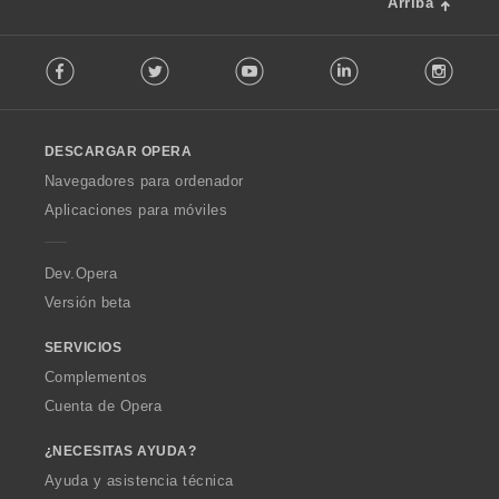
:
Arriba
o
n
F
e
Facebook
Twitter
Youtube
LinkedIn
Instag
o
s
l
:
l
o
DESCARGAR OPERA
w
O
Navegadores para ordenador
p
Aplicaciones para móviles
e
r
a
Dev.Opera
Versión beta
SERVICIOS
Complementos
Cuenta de Opera
¿NECESITAS AYUDA?
Ayuda y asistencia técnica