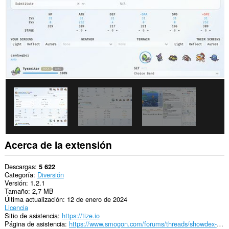
This
permission
allows
other
installed
extensions
and
web
pages
to
communicate
with
this
extension.
Acerca de la extensión
Descargas
5 622
Categoría
Diversión
Versión
1.2.1
Tamaño
2,7 MB
Última actualización
12 de enero de 2024
Licencia
Sitio de asistencia
https://tize.io
Página de asistencia
https://www.smogon.com/forums/threads/showdex-an-auto-updating-damage-calculator-built-into-showdown.3707265/