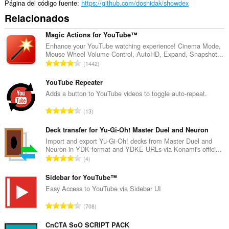
Página del código fuente
https://github.com/doshidak/showdex
Relacionados
Magic Actions for YouTube™
Enhance your YouTube watching experience! Cinema Mode,
Mouse Wheel Volume Control, AutoHD, Expand, Snapshot...
N
1442
ú
m
YouTube Repeater
e
Adds a button to YouTube videos to toggle auto-repeat.
r
N
13
o
ú
t
m
Deck transfer for Yu-Gi-Oh! Master Duel and Neuron
o
e
Import and export Yu-Gi-Oh! decks from Master Duel and
t
Neuron in YDK format and YDKE URLs via Konami's offici...
r
a
N
4
o
l
ú
t
d
m
Sidebar for YouTube™
o
e
e
Easy Access to YouTube via Sidebar UI
t
v
r
a
N
a
708
o
l
ú
l
t
d
m
CnCTA SoO SCRIPT PACK
o