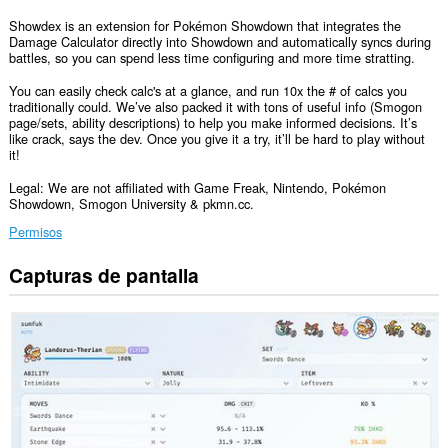
Showdex is an extension for Pokémon Showdown that integrates the
Damage Calculator directly into Showdown and automatically syncs during
battles, so you can spend less time configuring and more time stratting.
You can easily check calc's at a glance, and run 10x the # of calcs you
traditionally could. We’ve also packed it with tons of useful info (Smogon
page/sets, ability descriptions) to help you make informed decisions. It’s
like crack, says the dev. Once you give it a try, it’ll be hard to play without
it!
Legal: We are not affiliated with Game Freak, Nintendo, Pokémon
Showdown, Smogon University & pkmn.cc.
Permisos
Capturas de pantalla
Esta
extensión
puede
acceder
a
tus
datos
en
algunos
sitios
web.