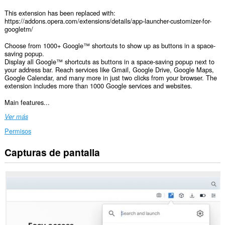
This extension has been replaced with:
https://addons.opera.com/extensions/details/app-launcher-customizer-for-
googletm/
Choose from 1000+ Google™ shortcuts to show up as buttons in a space-
saving popup.
Display all Google™ shortcuts as buttons in a space-saving popup next to
your address bar. Reach services like Gmail, Google Drive, Google Maps,
Google Calendar, and many more in just two clicks from your browser. The
extension includes more than 1000 Google services and websites.
Main features...
Ver más
Permisos
Capturas de pantalla
Esta
extensión
puede
acceder
a
tus
datos
en
algunos