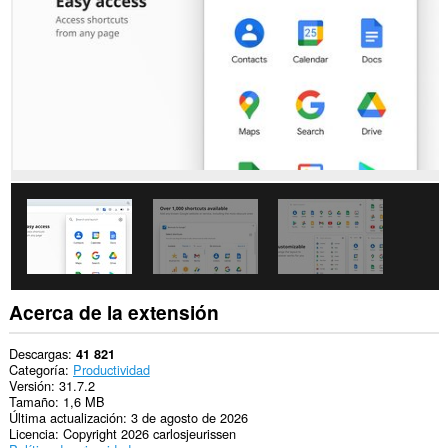
sitios
web.
This
permission
allows
other
installed
extensions
and
web
pages
to
communicate
with
this
extension.
Esta
extensión
Acerca de la extensión
añadirá
un
panel
Descargas
41 821
a
Categoría
Productividad
la
Versión
31.7.2
barra
Tamaño
1,6 MB
lateral.
Última actualización
3 de agosto de 2026
Licencia
Copyright 2026 carlosjeurissen