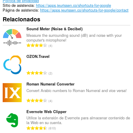
Esta
Política de privacidad
extensión
Sitio de asistencia
https://apps.jeurissen.co/shortcuts-for-google
puede
Página de asistencia
https://apps.jeurissen.co/shortcuts-for-google/contact
acceder
Relacionados
a
tus
pestañas
Sound Meter (Noise & Decibel)
y
Measure the surrounding sound (dB) and noise with your
actividades
computer's microphone!
de
N
4
navegación.
ú
m
OZON.Travel
e
r
N
2
o
ú
t
m
Roman Numeral Converter
o
e
Convert Arabic numbers to Roman Numeral and vice versa!
t
r
a
N
4
o
l
ú
t
d
m
Evernote Web Clipper
o
e
e
Utilice la extensión de Evernote para almacenar contenido de
t
v
la Web en su cuenta.
r
a
N
a
610
o
l