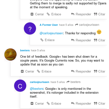
Getting them to merge is sadly not supported by Opera
at the moment of speaking.
Cerrar
Enlace
Responder
Citar
carlosjeurissen
A Former User
hace 5 años
?
@carlosjeurissen
: Thanks for responding
Enlace
Responder
Citar
beeters
hace 5 años
One bit of feedback: Google+ has been shut down for a
couple years. It's Google Currents now. So, you may want to
update that as soon as you can
Cerrar
Enlace
Responder
Citar
beeters
carlosjeurissen
hace 5 años
C
@beeters
: Google+ is only mentioned in the
screenshot, it's nolonger included in the extension
itself.
Cerrar
Enlace
Responder
Citar