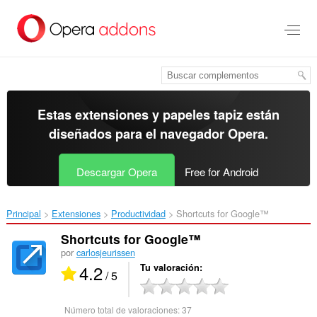
Ir
al
contenido
principal
Estas extensiones y papeles tapiz están
diseñados para el
navegador Opera
.
Descargar Opera
Free for Android
Principal
Extensiones
Productividad
Shortcuts for Google™‎
Shortcuts for Google™
por
carlosjeurissen
4.2
Tu valoración
/ 5
Número total de valoraciones:
37