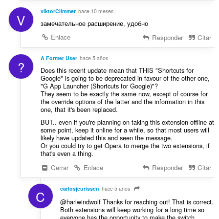
c
s
viktorClimmer
hace 10 meses
i
V
:
o
замечательное расширение, удобно
n
Enlace
Responder
Citar
e
s
A Former User
hace 5 años
:
?
Does this recent update mean that THIS "Shortcuts for
Google" is going to be deprecated in favour of the other one,
"G App Launcher (Shortcuts for Google)"?
They seem to be exactly the same now, except of course for
the override options of the latter and the information in this
one, that it's been replaced.
BUT.. even if you're planning on taking this extension offline at
some point, keep it online for a while, so that most users will
likely have updated this and seen the message.
Or you could try to get Opera to merge the two extensions, if
that's even a thing.
Cerrar
Enlace
Responder
Citar
carlosjeurissen
hace 5 años
C
@harlwindwolf Thanks for reaching out! That is correct.
Both extensions will keep working for a long time so
everyone has the opportunity to make the switch.