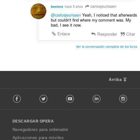
carlosjeurissen
beeters
hace 5 años
@carlosjeurissen
Yeah, I noticed that afterwards
but couldn't find where my comment was. My
bad, I see it now.
Enlace
Responder
Citar
Ver la conversación completa de los foros
Arriba
F
Facebook
Twitter
Youtube
LinkedIn
Instag
o
l
l
o
DESCARGAR OPERA
w
O
Navegadores para ordenador
p
Aplicaciones para móviles