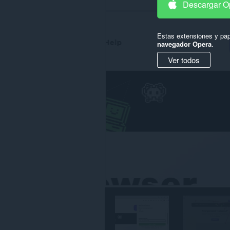
Descargar O
en
todos
los
sitios
Estas extensiones y pap
web.
navegador Opera
.
Ver todos