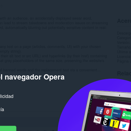
:
0
with an audience, an accidentally displayed swear word,
Acerc
can lead to stream takedowns and moderation issues on streaming
, automatically blurring out potentially sensitive content in real-
Descarg
Categor
Versión
 any text on a page (articles, comments, UI) with your chosen
Tamaño
empty string).
Última a
eir alt text or src URL) and hyperlinks (by their href) containing
Licencia
at gray placeholders of the same size, preserving the website's
Página d
 of banned words and the replacement text via a convenient...
Rela
el navegador Opera
licidad
ía