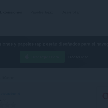
Extensiones
Papeles tapiz
Desarrollar
siones y papeles tapiz están diseñados para el
nave
Descargar Opera
Free for Mac
elfCensor‎
-a4bb8e8ee4f9
ación