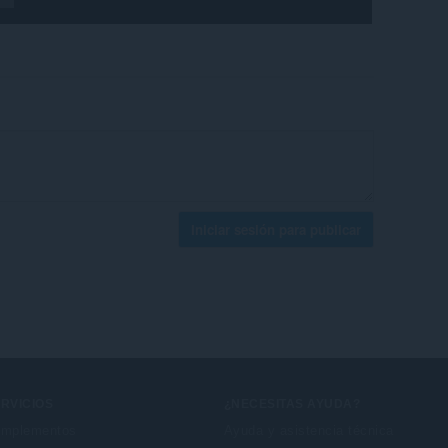
Iniciar sesión para publicar
RVICIOS
¿NECESITAS AYUDA?
mplementos
Ayuda y asistencia técnica