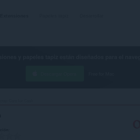
Extensiones
Papeles tapiz
Desarrollar
siones y papeles tapiz están diseñados para el
nave
Descargar Opera
Free for Mac
crap Cars for Cash‎
h
ación