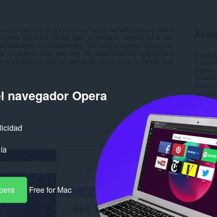
:
0
convenient way to get rid of your scrap car while putting cash in
Acerc
 matter the make, model, age, or condition, whether it's a non-
lood-damaged, or unroadworthy. Our team of experts ensures a
ng the process quick and easy. We understand the importance of
Descarg
 a competitive offer for your scrap car. Trust us to handle your
Categor
Versión
Tamaño
Última a
el navegador Opera
Licencia
Política
Sitio de
Página d
licidad
Rela
ía
pera
Free for Mac