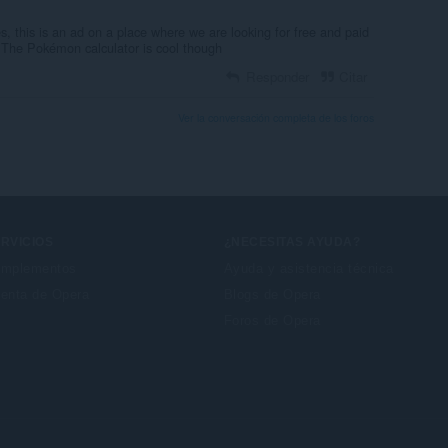
, this is an ad on a place where we are looking for free and paid
. The Pokémon calculator is cool though
Responder
Citar
Ver la conversación completa de los foros
RVICIOS
¿NECESITAS AYUDA?
mplementos
Ayuda y asistencia técnica
enta de Opera
Blogs de Opera
Foros de Opera