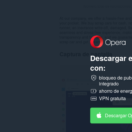
Número total de valoraciones
At our company, we offer a hassle-free and 
your pocket. We buy scrap cars for cash, no
runner, an insurance write-off, damaged, f
seamless and stress-free experience, maki
transparency and fairness, and we guarantee
scrap car and get instant cash today.
Captura de pantalla
Descargar 
con:
bloqueo de pub
integrado
ahorro de energ
VPN gratuita
Descargar O