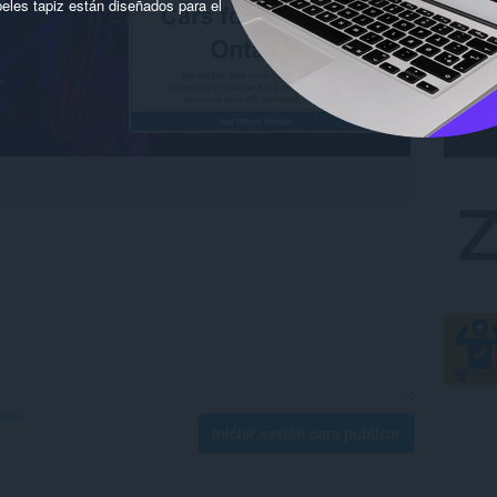
eles tapiz están diseñados para el
foros
Iniciar sesión para publicar