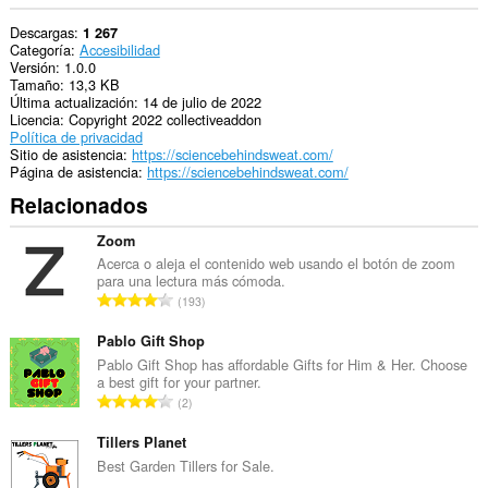
Descargas
1 267
Categoría
Accesibilidad
Versión
1.0.0
Tamaño
13,3 KB
Última actualización
14 de julio de 2022
Licencia
Copyright 2022 collectiveaddon
Política de privacidad
Sitio de asistencia
https://sciencebehindsweat.com/
Página de asistencia
https://sciencebehindsweat.com/
Relacionados
Zoom
Acerca o aleja el contenido web usando el botón de zoom
para una lectura más cómoda.
N
193
ú
m
Pablo Gift Shop
e
Pablo Gift Shop has affordable Gifts for Him & Her. Choose
a best gift for your partner.
r
N
2
o
ú
t
m
Tillers Planet
o
e
Best Garden Tillers for Sale.
t
r