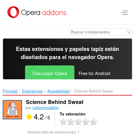
Ir
al
contenido
principal
Estas extensiones y papeles tapiz están
diseñados para el
navegador Opera
.
Descargar Opera
Free for Android
Principal
Extensiones
Accesibilidad
Science Behind Sweat‎
Science Behind Sweat
por
collectiveaddon
4.2
Tu valoración
/ 5
Número total de valoraciones:
1