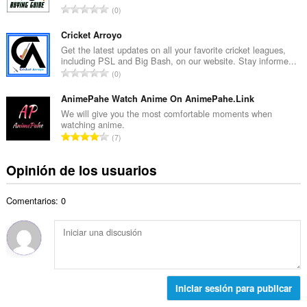
a
N
0
o
l
ú
t
d
m
Cricket Arroyo
o
e
e
Get the latest updates on all your favorite cricket leagues,
t
v
including PSL and Big Bash, on our website. Stay informe...
r
a
N
a
0
o
l
ú
l
t
d
m
AnimePahe Watch Anime On AnimePahe.Link
o
o
e
e
r
We will give you the most comfortable moments when
t
v
watching anime.
r
a
a
N
a
7
o
c
l
ú
l
t
i
d
m
o
Opinión de los usuarios
o
o
e
e
r
t
n
v
r
a
a
e
a
Comentarios: 0
o
c
l
s
l
t
i
d
:
o
o
o
e
r
t
n
v
a
a
e
a
c
l
s
l
i
d
:
Iniciar sesión para publicar
o
o
e
r