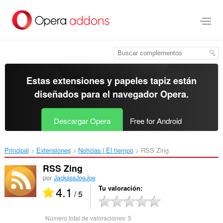
Ir
al
contenido
principal
Estas extensiones y papeles tapiz están
diseñados para el
navegador Opera
.
Descargar Opera
Free for Android
Principal
Extensiones
Noticias | El tiempo
RSS Zing‎
RSS Zing
por
JackassJoeJoe
4.1
Tu valoración
/ 5
Número total de valoraciones:
5