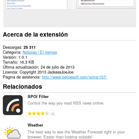
puede
acceder
a
tus
pestañas
y
actividades
Acerca de la extensión
de
navegación.
Descargas
25 311
Categoría
Noticias | El tiempo
Versión
1.0.1
Tamaño
16,3 KB
Última actualización
24 de julio de 2013
Licencia
Copyright 2013 JackassJoeJoe
Página de asistencia
http://www.joejoesoft.com/vcms/157/
Relacionados
SPOI Filter
Control the way you read RSS news online.
N
3
ú
m
Weather
e
The best way to see the Weather Forecast right in your
browser. Easier than looking outside!
r