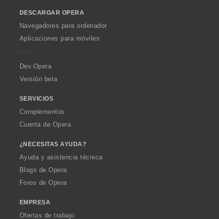
o
DESCARGAR OPERA
w
O
Navegadores para ordenador
p
Aplicaciones para móviles
e
r
a
Dev.Opera
Versión beta
SERVICIOS
Complementos
Cuenta de Opera
¿NECESITAS AYUDA?
Ayuda y asistencia técnica
Blogs de Opera
Foros de Opera
EMPRESA
Ofertas de trabajo