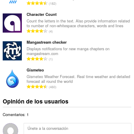
N
182
o
ú
t
m
Character Count
o
e
Count the letters in the text. Also provide information related
t
to number of non-whitespace characters, words and lines
r
a
N
4
o
l
ú
t
d
m
Mangastream checker
o
e
e
Displays notifications for new manga chapters on
t
v
mangastream.com
r
a
N
a
1
o
l
ú
l
t
d
m
Gismeteo
o
o
e
e
r
Gismeteo Weather Forecast. Real time weather and detailed
t
v
forecast all round the world
r
a
a
N
a
460
o
c
l
ú
l
t
i
d
m
o
Opinión de los usuarios
o
o
e
e
r
t
n
v
r
a
a
e
a
Comentarios: 1
o
c
l
s
l
t
i
d
:
o
o
o
e
r