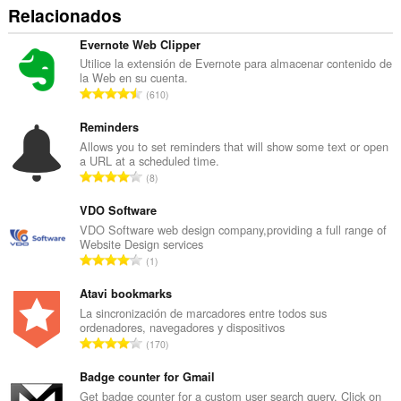
Relacionados
Evernote Web Clipper
Utilice la extensión de Evernote para almacenar contenido de
la Web en su cuenta.
N
610
ú
m
Reminders
e
Allows you to set reminders that will show some text or open
a URL at a scheduled time.
r
N
8
o
ú
t
m
VDO Software
o
e
VDO Software web design company,providing a full range of
t
Website Design services
r
a
N
1
o
l
ú
t
d
m
Atavi bookmarks
o
e
e
La sincronización de marcadores entre todos sus
t
v
ordenadores, navegadores y dispositivos
r
a
N
a
170
o
l
ú
l
t
d
m
Badge counter for Gmail
o
o
e
e
r
Get badge counter for a custom user search query. Click on