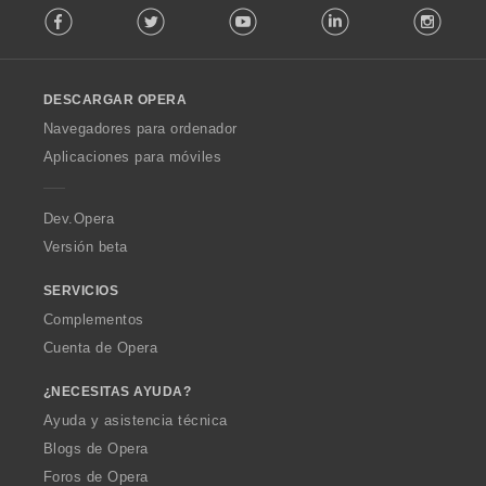
Facebook
Twitter
Youtube
LinkedIn
Instag
o
n
l
e
l
s
o
:
DESCARGAR OPERA
w
O
Navegadores para ordenador
p
Aplicaciones para móviles
e
r
a
Dev.Opera
Versión beta
SERVICIOS
Complementos
Cuenta de Opera
¿NECESITAS AYUDA?
Ayuda y asistencia técnica
Blogs de Opera
Foros de Opera