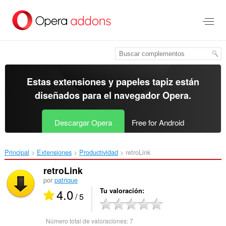
Ir
al
contenido
principal
Estas extensiones y papeles tapiz están
diseñados para el
navegador Opera
.
Descargar Opera
Free for Android
Principal
Extensiones
Productividad
retroLink‎
retroLink
por
patrique
4.0
Tu valoración
/ 5
Número total de valoraciones:
7