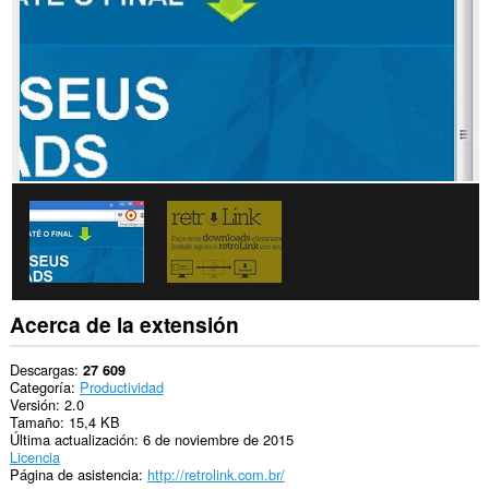
web.
Esta
extensión
puede
acceder
a
tus
pestañas
y
actividades
de
navegación.
Acerca de la extensión
Descargas
27 609
Categoría
Productividad
Versión
2.0
Tamaño
15,4 KB
Última actualización
6 de noviembre de 2015
Licencia
Página de asistencia
http://retrolink.com.br/