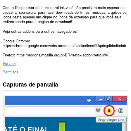
Com o Desprotetor de Links retroLink você não precisará mais esperar ou
cadastrar seu celular para fazer downloads de filmes, músicas, arquivos ou
jogos basta apenas um clique no ícone da extensão para que você seja
redirecionado para a página de download!
Veja outras addons para outros navegadores!
Google Chrome:
https://chrome.google.com/webstore/detail/fialekndleeclflilkpdcgdbboiibdab
Firefox: https://addons.mozilla.org/pt-BR/firefox/addon/retrolink/...
Ver más
Permisos
Capturas de pantalla
Esta
extensión
puede
acceder
a
tus
datos
en
algunos
sitios