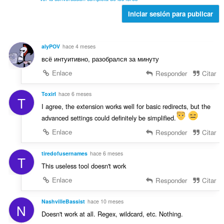
i
d
:
o
o
Iniciar sesión para publicar
e
r
n
v
a
e
a
c
s
l
alyPOV
hace 4 meses
i
:
o
всё интуитивно, разобрался за минуту
o
r
n
Enlace
Responder
Citar
a
e
c
s
ToxirI
hace 6 meses
i
T
:
o
I agree, the extension works well for basic redirects, but the
n
advanced settings could definitely be simplified.
e
Enlace
Responder
Citar
s
:
tiredofusernames
hace 6 meses
T
This useless tool doesn't work
Enlace
Responder
Citar
NashvilleBassist
hace 10 meses
N
Doesn't work at all. Regex, wildcard, etc. Nothing.