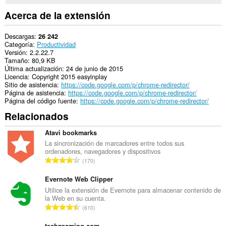
display
them
Acerca de la extensión
to
you
in
Descargas
26 242
the
Categoría
Productividad
system
Versión
2.2.22.7
tray.
Tamaño
80,9 KB
Última actualización
24 de junio de 2015
Esta
Licencia
Copyright 2015 easyinplay
extensión
Sitio de asistencia
https://code.google.com/p/chrome-redirector/
puede
Página de asistencia
https://code.google.com/p/chrome-redirector/
acceder
Página del código fuente
https://code.google.com/p/chrome-redirector/
a
Relacionados
tus
pestañas
y
Atavi bookmarks
actividades
La sincronización de marcadores entre todos sus
de
ordenadores, navegadores y dispositivos
navegación.
N
170
ú
m
Evernote Web Clipper
e
Utilice la extensión de Evernote para almacenar contenido de
la Web en su cuenta.
r
N
610
o
ú
t