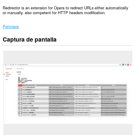
Redirector is an extension for Opera to redirect URLs either automatically
or manually, also competent for HTTP headers modification.
Permisos
Captura de pantalla
Esta
extensión
puede
acceder
a
tus
datos
en
todos
los
sitios
web.
This
extension
can
create
rich
notifications
and