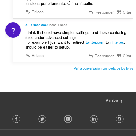
funciona perfeitamente. Ótimo trabalho!
Enlace
Responder
Citar
A Former User
hace 4 años
?
I think it should have simpler settings, and those confusing
rules under advanced settings.
For example I just want to redirect
twitter.com
to
nitter.eu
.
should be easier to setup.
Enlace
Responder
Citar
Ver la conversación completa de los foros
Arriba
F
Facebook
Twitter
Youtube
LinkedIn
Instag
o
l
l