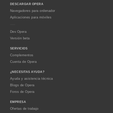
o
DESCARGAR OPERA
w
O
Navegadores para ordenador
p
Aplicaciones para móviles
e
r
a
Dev.Opera
Versión beta
SERVICIOS
Complementos
Cuenta de Opera
¿NECESITAS AYUDA?
Ayuda y asistencia técnica
Blogs de Opera
Foros de Opera
EMPRESA
Ofertas de trabajo