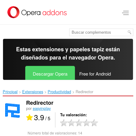
Ir
al
contenido
principal
Estas extensiones y papeles tapiz están
diseñados para el
navegador Opera
.
Descargar Opera
Free for Android
Principal
Extensiones
Productividad
Redirector‎
Redirector
por
easyinplay
3.9
Tu valoración
/ 5
Número total de valoraciones:
14