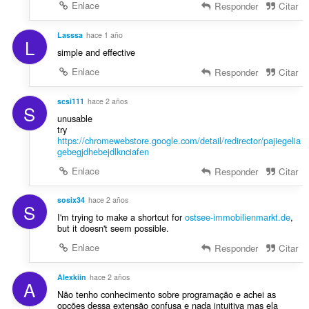
Enlace
Responder
Citar
Lasssa
hace 1 año
L
simple and effective
Enlace
Responder
Citar
scsi111
hace 2 años
S
unusable
try
https://chromewebstore.google.com/detail/redirector/pajiegelia
gebegjdhebejdlknciafen
Enlace
Responder
Citar
sosix34
hace 2 años
S
I'm trying to make a shortcut for
ostsee-immobilienmarkt.de
,
but it doesn't seem possible.
Enlace
Responder
Citar
Alexkiin
hace 2 años
A
Não tenho conhecimento sobre programação e achei as
opções dessa extensão confusa e nada intuitiva mas ela