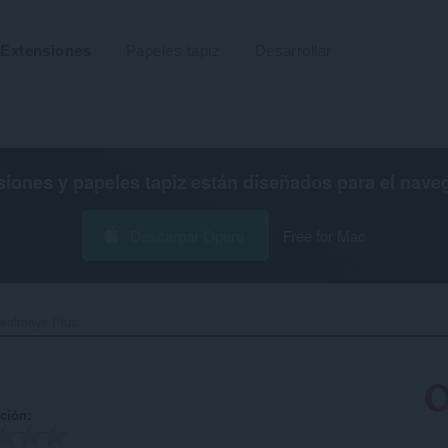
Extensiones
Papeles tapiz
Desarrollar
siones y papeles tapiz están diseñados para el
nave
Descargar Opera
Free for Mac
ealmeye Plus‎
ación