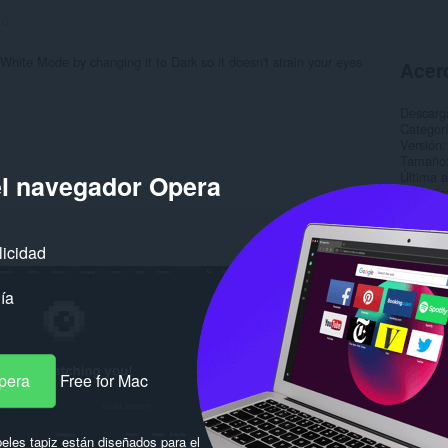
:
0
White Mode by changing it to Dark so it doesn't strain your eyes
Acerc
Descarg
Categor
Versión
Tamaño
Última a
el navegador Opera
Licencia
Página d
Página d
licidad
Rela
ía
pera
Free for Mac
eles tapiz están diseñados para el