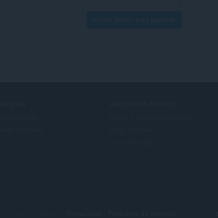
Iniciar sesión para publicar
RVICIOS
¿NECESITAS AYUDA?
mplementos
Ayuda y asistencia técnica
enta de Opera
Blogs de Opera
Foros de Opera
© Opera Software
Privacidad
Términos de servicio