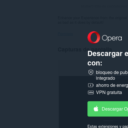
Número total de valoraciones
Enhance your Experience from the original 
as bad as it does by default!
Permisos
Esta
Capturas de pantalla
extensión
Descargar 
puede
acceder
con:
a
tus
bloqueo de pub
datos
integrado
en
algunos
ahorro de energ
sitios
VPN gratuita
web.
Descargar O
Estas extensiones y pap