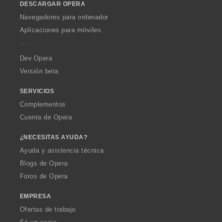
DESCARGAR OPERA
w
O
Navegadores para ordenador
p
Aplicaciones para móviles
e
r
a
Dev.Opera
Versión beta
SERVICIOS
Complementos
Cuenta de Opera
¿NECESITAS AYUDA?
Ayuda y asistencia técnica
Blogs de Opera
Foros de Opera
EMPRESA
Ofertas de trabajo