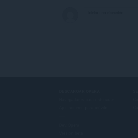
DESCARGAR OPERA
SE
Navegadores para ordenador
Co
Aplicaciones para móviles
Cu
Dev.Opera
Versión beta