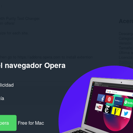
:
1
 with Purity Text Changer.
Acerc
m offers!
ze for each site.
Descarg
Categor
Versión
Tamaño
Última a
then go to https://addons.opera.com to install extention
Licencia
Política
el navegador Opera
Sitio de
Página d
Rela
licidad
ía
pera
Free for Mac