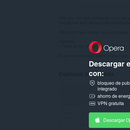
Número total de valoraciones
Alter your text style settings for every site
Change text style settings past what progra
With Purity Text Changer, you can change si
Highlights:
☆ Make all text greater or more modest
To use this extension, add it to Opera and 
Descargar 
con:
Capturas de pantalla
bloqueo de pub
integrado
ahorro de energ
VPN gratuita
Descargar O