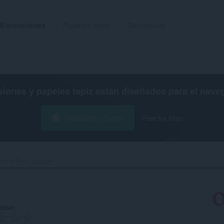
Extensiones
Papeles tapiz
Desarrollar
siones y papeles tapiz están diseñados para el
nave
Descargar Opera
Free for Mac
urity Text Changer‎
r
ación