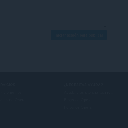
Iniciar sesión para publicar
RVICIOS
¿NECESITAS AYUDA?
mplementos
Ayuda y asistencia técnica
enta de Opera
Blogs de Opera
Foros de Opera