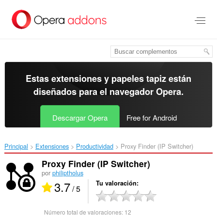
Ir
al
contenido
principal
Estas extensiones y papeles tapiz están
diseñados para el
navegador Opera
.
Descargar Opera
Free for Android
Principal
Extensiones
Productividad
Proxy Finder (IP Switcher)‎
Proxy Finder (IP Switcher)
por
philiptholus
3.7
Tu valoración
/ 5
Número total de valoraciones:
12