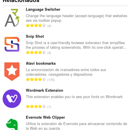
de
navegación.
Language Switcher
Change the language header (accept-language) that websites
see via toolbar popup
N
4
ú
m
Snip Shot
e
Snip Shot is a user-friendly browser extension that simplifies
the process of taking screenshots. With its one-click operati...
r
N
3
o
ú
t
m
Atavi bookmarks
o
e
La sincronización de marcadores entre todos sus
t
ordenadores, navegadores y dispositivos
r
a
N
170
o
l
ú
t
d
m
Wordmark Extension
o
e
e
This extension enables you to see your fonts on Wordmark
t
v
r
a
N
a
1
o
l
ú
l
t
d
m
Evernote Web Clipper
o
o
e
e
r
Utilice la extensión de Evernote para almacenar contenido de
t
v
la Web en su cuenta.
r
a