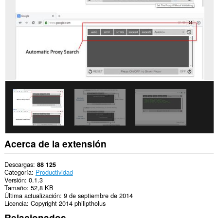
web.
Esta
extensión
administrará
tus
extensiones.
Esta
extensión
puede
acceder
a
los
ajustes
de
tu
proxy.
Acerca de la extensión
Esta
extensión
Descargas
88 125
puede
Categoría
Productividad
acceder
Versión
0.1.3
a
Tamaño
52,8 KB
tus
Última actualización
9 de septiembre de 2014
pestañas
Licencia
Copyright 2014 philiptholus
y
Relacionados
actividades