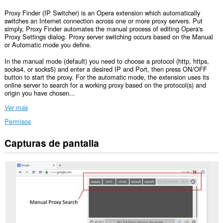
Proxy Finder (IP Switcher) is an Opera extension which automatically
switches an Internet connection across one or more proxy servers. Put
simply, Proxy Finder automates the manual process of editing Opera's
Proxy Settings dialog. Proxy server switching occurs based on the Manual
or Automatic mode you define.
In the manual mode (default) you need to choose a protocol (http, https,
socks4, or socks5) and enter a desired IP and Port, then press ON/OFF
button to start the proxy. For the automatic mode, the extension uses its
online server to search for a working proxy based on the protocol(s) and
origin you have chosen...
Ver más
Permisos
Capturas de pantalla
Esta
extensión
puede
acceder
a
tus
datos
en
todos
los
sitios