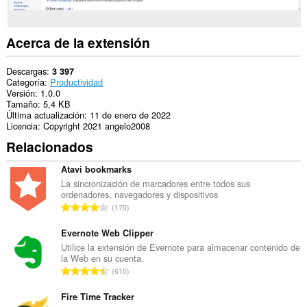
Acerca de la extensión
Descargas
3 397
Categoría
Productividad
Versión
1.0.0
Tamaño
5,4 KB
Última actualización
11 de enero de 2022
Licencia
Copyright 2021 angelo2008
Relacionados
Atavi bookmarks
La sincronización de marcadores entre todos sus
ordenadores, navegadores y dispositivos
N
170
ú
m
Evernote Web Clipper
e
Utilice la extensión de Evernote para almacenar contenido de
la Web en su cuenta.
r
N
610
o
ú
t
m
Fire Time Tracker
o