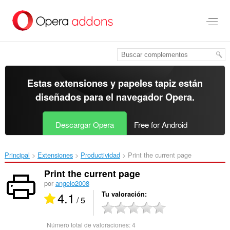
Ir
al
contenido
principal
Estas extensiones y papeles tapiz están
diseñados para el
navegador Opera
.
Descargar Opera
Free for Android
Principal
Extensiones
Productividad
Print the current page‎
Print the current page
por
angelo2008
4.1
Tu valoración
/ 5
Número total de valoraciones:
4