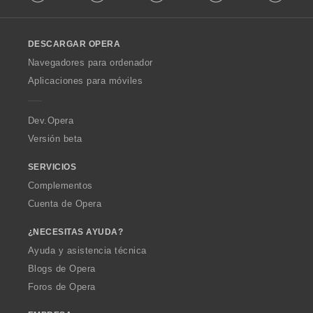
l
e
l
s
o
:
DESCARGAR OPERA
w
O
Navegadores para ordenador
p
Aplicaciones para móviles
e
r
a
Dev.Opera
Versión beta
SERVICIOS
Complementos
Cuenta de Opera
¿NECESITAS AYUDA?
Ayuda y asistencia técnica
Blogs de Opera
Foros de Opera