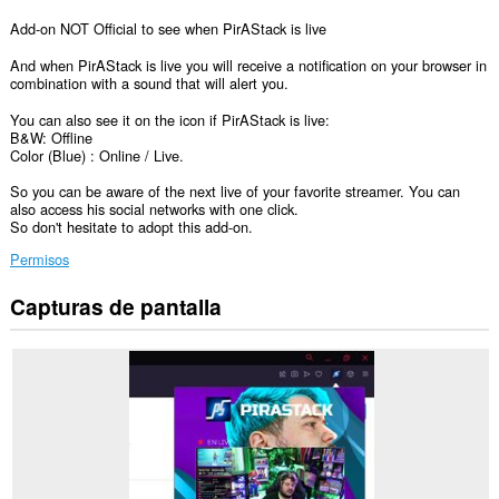
Add-on NOT Official to see when PirAStack is live
And when PirAStack is live you will receive a notification on your browser in
combination with a sound that will alert you.
You can also see it on the icon if PirAStack is live:
B&W: Offline
Color (Blue) : Online / Live.
So you can be aware of the next live of your favorite streamer. You can
also access his social networks with one click.
So don't hesitate to adopt this add-on.
Permisos
Capturas de pantalla
Esta
extensión
puede
acceder
a
tus
datos
en
algunos
sitios
web.