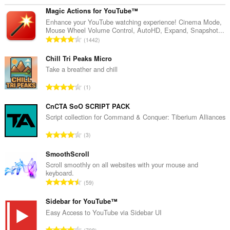
Magic Actions for YouTube™
Enhance your YouTube watching experience! Cinema Mode,
Mouse Wheel Volume Control, AutoHD, Expand, Snapshot...
N
1442
ú
m
Chill Tri Peaks Micro
e
Take a breather and chill
r
N
1
o
ú
t
m
CnCTA SoO SCRIPT PACK
o
e
Script collection for Command & Conquer: Tiberium Alliances
t
r
a
N
3
o
l
ú
t
d
m
SmoothScroll
o
e
e
Scroll smoothly on all websites with your mouse and
t
v
keyboard.
r
a
N
a
59
o
l
ú
l
t
d
m
Sidebar for YouTube™
o
o
e
e
r
Easy Access to YouTube via Sidebar UI
t
v
r
a
a
N
a