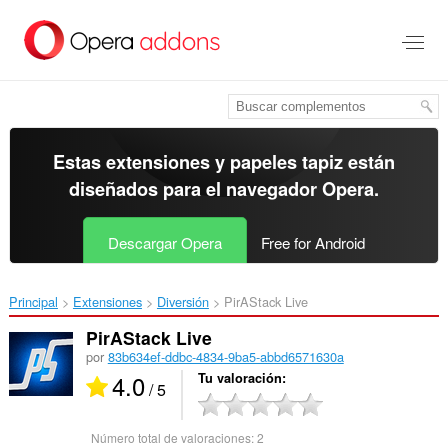
Ir
al
contenido
principal
Estas extensiones y papeles tapiz están
diseñados para el
navegador Opera
.
Descargar Opera
Free for Android
Principal
Extensiones
Diversión
PirAStack Live‎
PirAStack Live
por
83b634ef-ddbc-4834-9ba5-abbd6571630a
4.0
Tu valoración
/ 5
Número total de valoraciones:
2