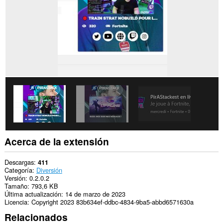
This
extension
can
create
rich
notifications
and
display
them
to
you
in
the
system
tray.
Acerca de la extensión
Descargas
411
Categoría
Diversión
Versión
0.2.0.2
Tamaño
793,6 KB
Última actualización
14 de marzo de 2023
Licencia
Copyright 2023 83b634ef-ddbc-4834-9ba5-abbd6571630a
Relacionados