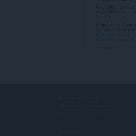
0.4.3 | Jul 5, 2019 5:
0.4.2 | Jul 4, 2019 5:
You can:
Either: wait for Opera
Or: remove Pinky insta
https://addons.opera.c
https://chrome.google
Enlace
DESCARGAR OPERA
SE
Navegadores para ordenador
Co
Aplicaciones para móviles
Cu
Dev.Opera