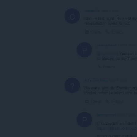
ciarabelle
hace 6 años
C
Update last night. Broke pinky
reinstalled in opera to test.
Cerrar
Enlace
perceptron8
hace 6 años
P
@ciarabelle
: You can c
as always, so don't exp
Enlace
A Former User
hace 7 años
?
Bis wann wird die Erweiterun
Firefox haben ja schon eine 
Cerrar
Enlace
perceptron8
hace 7 años
P
@katzepanther: I don't 
https://github.com/pe
Here's current status: