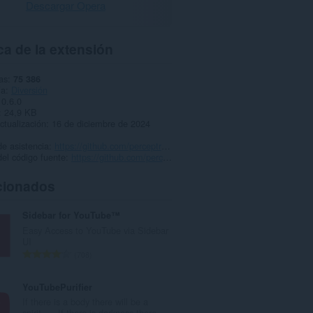
Descargar Opera
a de la extensión
as
75 386
ía
Diversión
0.6.0
24,9 KB
ctualización
16 de diciembre de 2024
e asistencia
https://github.com/perceptron8/pinky.ext/issues
el código fuente
https://github.com/perceptron8/pinky.ext
cionados
Sidebar for YouTube™
Easy Access to YouTube via Sidebar
UI
N
708
ú
m
YouTubePurifier
e
If there is a body there will be a
r
spirit. ... If there is darkness there...