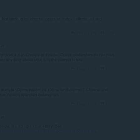
. Not working for chrome, opera or firefox. uninstalled and
Responder
Citar
ciarabelle
heck v0.4.8 in Chrome or Firefox. Opera moderators do not rush
ect anything above v0.4.5 in the nearest future.
Responder
Citar
g auch für Opera wieder zu 100 % funktionieren? Chrome und
neue Version spendiert bekommen.
Responder
Citar
know. It's not up to me, really. See
rceptron8/pinky.ext/issues/57#issuecomment-509304885
.