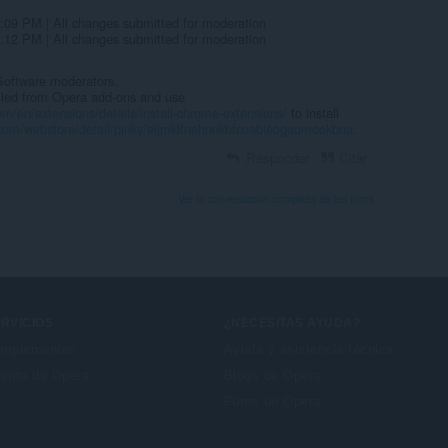
31:09 PM | All changes submitted for moderation
58:12 PM | All changes submitted for moderation
 Software moderators.
lled from Opera add-ons and use
om/en/extensions/details/install-chrome-extensions/
to install
.com/webstore/detail/pinky/eijmklfnehnnkbfcoabieogaomookbna
.
Responder
Citar
Ver la conversación completa de los foros
RVICIOS
¿NECESITAS AYUDA?
mplementos
Ayuda y asistencia técnica
enta de Opera
Blogs de Opera
Foros de Opera