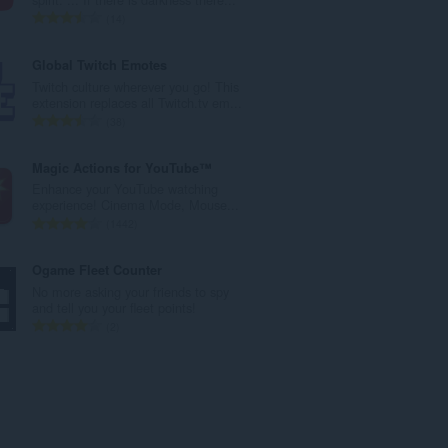
o
N
14
t
ú
o
m
Global Twitch Emotes
t
e
Twitch culture wherever you go! This
a
r
extension replaces all Twitch.tv em...
l
o
N
38
d
t
ú
e
o
m
Magic Actions for YouTube™
v
t
e
Enhance your YouTube watching
a
a
r
experience! Cinema Mode, Mouse...
l
l
o
N
1442
o
d
t
ú
r
e
o
m
Ogame Fleet Counter
a
v
t
e
No more asking your friends to spy
c
a
a
r
and tell you your fleet points!
i
l
l
o
N
2
o
o
d
t
ú
n
r
e
o
m
e
a
v
t
e
s
c
a
a
r
:
i
l
l
o
o
o
d
t