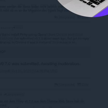
ser werden die Items leider nicht farblich markiert, ist mir
il nicht ob es an der Migration des Spiels liegt oder am Pinky
Responder
Citar
idefix
 9 meses
like to install Pinky (using Opera!) from
Chrome Web Store
a add-ons
. I've submitted v0.7.0 about week ago, but got no reply
rators. In Chrome it was a matter of 10 minutes or so.
Responder
Citar
perceptron8
es
as mit dem Pinky v0.7.0 aus dem Chrome Web Store hab ich
oniert.