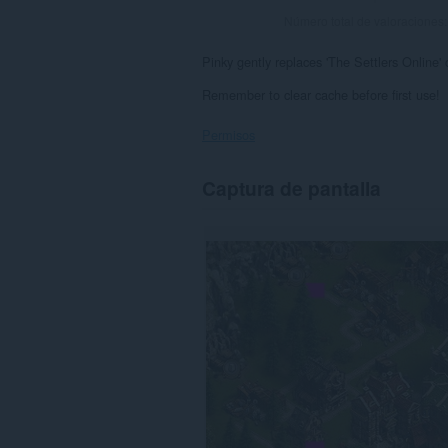
Número total de valoraciones
Pinky gently replaces 'The Settlers Online' 
Remember to clear cache before first use!
Permisos
Esta
Captura de pantalla
extensión
puede
acceder
a
tus
datos
en
algunos
sitios
web.