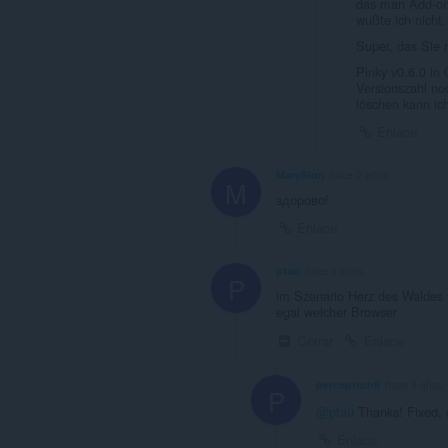
das man Add-on
wußte ich nicht.
Super, das Sie 
Pinky v0.6.0 in 
Versionszahl no
löschen kann ic
Enlace
MarySlon
hace 2 años
M
здорово!
Enlace
ptau
hace 6 años
P
im Szenario Herz des Waldes w
egal welcher Browser
Cerrar
Enlace
perceptron8
hace 6 años
P
@ptau
Thanks! Fixed, 
Enlace