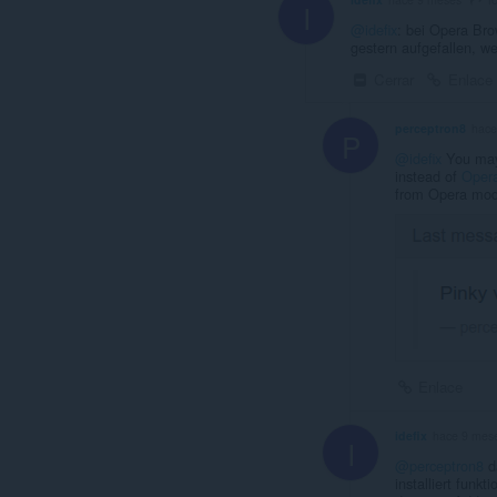
I
@idefix
: bei Opera Brow
gestern aufgefallen, we
Cerrar
Enlace
perceptron8
hace
P
@idefix
You may 
instead of
Oper
from Opera mode
Enlace
idefix
hace 9 mes
I
@perceptron8
d
installiert funkti