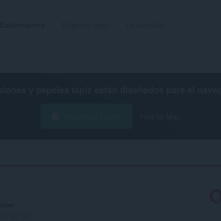
Extensiones
Papeles tapiz
Desarrollar
siones y papeles tapiz están diseñados para el
nave
Descargar Opera
Free for Mac
ación