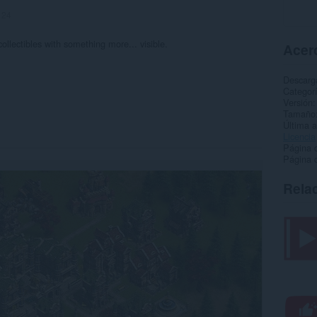
:
24
collectibles with something more... visible.
Acerc
Descarg
Categor
Versión
Tamaño
Última a
Licencia
Página d
Página d
Rela