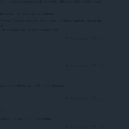
s im Opera Browser auch aus dem Chrome Web Store nutzen
mir so schnell geantwortet haben.
Opera-Add-ons habe ich deaktiviert, vielleicht ändert sich ja die
ch
h den immer den später immer noch.
Responder
Citar
Responder
Citar
ird die Heilpflanze nicht mehr erkannt.
Responder
Citar
ptau
submitted, awaiting moderation.
Responder
Citar