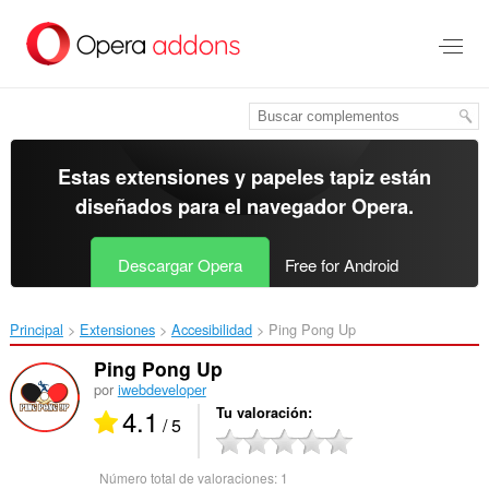
Ir
al
contenido
principal
Estas extensiones y papeles tapiz están
diseñados para el
navegador Opera
.
Descargar Opera
Free for Android
Principal
Extensiones
Accesibilidad
Ping Pong Up‎
Ping Pong Up
por
iwebdeveloper
4.1
Tu valoración
/ 5
Número total de valoraciones:
1