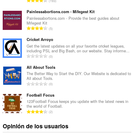
N
193
ú
m
Painlessabortions.com - Mifegest Kit
e
Painlessabortions.com - Provide the best guides about
Mifegest Kit
r
N
5
o
ú
t
m
Cricket Arroyo
o
e
Get the latest updates on all your favorite cricket leagues,
t
including PSL and Big Bash, on our website. Stay informe...
r
a
N
0
o
l
ú
t
d
m
All About Tools
o
e
e
The Better Way to Start the DIY. Our Website is dedicated to
t
v
All about Tools.
r
a
N
a
0
o
l
ú
l
t
d
m
Football Focus
o
o
e
e
r
123Football Focus keeps you update with the latest news in
t
v
the world of Football.
r
a
a
N
a
2
o
c
l
ú
l
t
i
d
m
o
Opinión de los usuarios
o
o
e
e
r
t
n
v