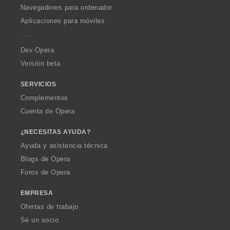
O
Navegadores para ordenador
p
Aplicaciones para móviles
e
r
a
Dev.Opera
Versión beta
SERVICIOS
Complementos
Cuenta de Opera
¿NECESITAS AYUDA?
Ayuda y asistencia técnica
Blogs de Opera
Foros de Opera
EMPRESA
Ofertas de trabajo
Sé un socio