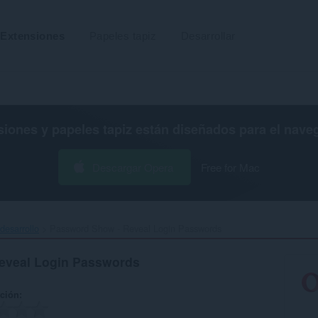
Extensiones
Papeles tapiz
Desarrollar
siones y papeles tapiz están diseñados para el
nave
Descargar Opera
Free for Mac
desarrollo
Password Show - Reveal Login Passwords‎
eveal Login Passwords
ación