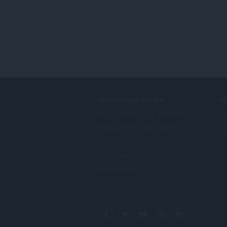
DESCARGAR OPERA
SE
Navegadores para ordenador
Co
Aplicaciones para móviles
Cu
Dev.Opera
Versión beta
F
o
Facebook
Twitter
Youtube
LinkedIn
Instagram
l
l