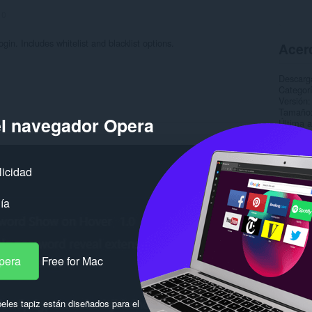
:
0
gin. Includes whitelist and blacklist options.
Acerc
Descarg
Categor
Versión
Tamaño
el navegador Opera
Última a
Licencia
Rela
licidad
ía
pera
Free for Mac
eles tapiz están diseñados para el