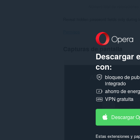
Número total de valoraciones
Reveal hidden password fields only during lo
Permisos
Esta
Capturas de pantalla
extensión
Descargar 
puede
acceder
con:
a
tus
datos
bloqueo de pub
en
integrado
todos
los
ahorro de energ
sitios
VPN gratuita
web.
Descargar O
Estas extensiones y pap