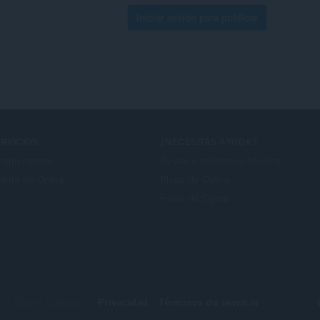
Iniciar sesión para publicar
RVICIOS
¿NECESITAS AYUDA?
mplementos
Ayuda y asistencia técnica
enta de Opera
Blogs de Opera
Foros de Opera
© Opera Software
Privacidad
Términos de servicio