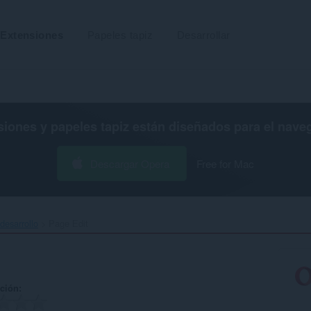
Extensiones
Papeles tapiz
Desarrollar
siones y papeles tapiz están diseñados para el
nave
Descargar Opera
Free for Mac
desarrollo
Page Edit‎
ación