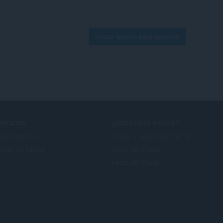
Iniciar sesión para publicar
RVICIOS
¿NECESITAS AYUDA?
mplementos
Ayuda y asistencia técnica
enta de Opera
Blogs de Opera
Foros de Opera