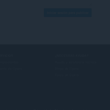
Iniciar sesión para publicar
RVICIOS
¿NECESITAS AYUDA?
mplementos
Ayuda y asistencia técnica
enta de Opera
Blogs de Opera
Foros de Opera