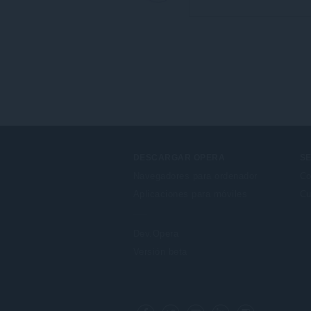
DESCARGAR OPERA
SE
Navegadores para ordenador
Co
Aplicaciones para móviles
Cu
Dev.Opera
Versión beta
F
o
Facebook
Twitter
Youtube
LinkedIn
Instagram