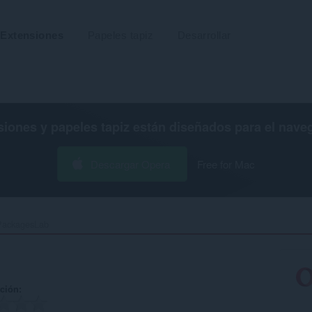
Extensiones
Papeles tapiz
Desarrollar
siones y papeles tapiz están diseñados para el
nave
Descargar Opera
Free for Mac
PackagesLab‎
ación