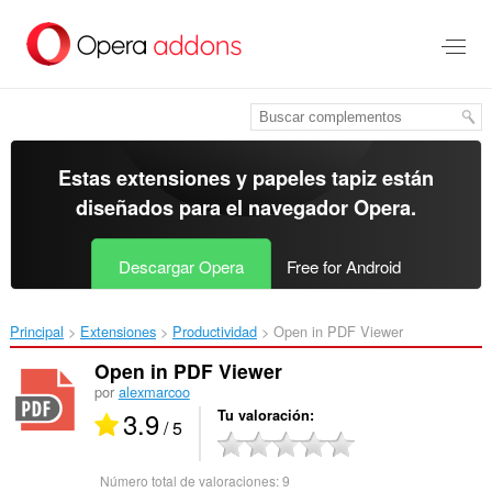
Ir
al
contenido
principal
Estas extensiones y papeles tapiz están
diseñados para el
navegador Opera
.
Descargar Opera
Free for Android
Principal
Extensiones
Productividad
Open in PDF Viewer‎
Open in PDF Viewer
por
alexmarcoo
3.9
Tu valoración
/ 5
Número total de valoraciones:
9