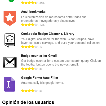
N
610
ú
m
Atavi bookmarks
e
La sincronización de marcadores entre todos sus
ordenadores, navegadores y dispositivos
r
N
170
o
ú
t
m
Cookbook: Recipe Cleaner & Library
o
e
Your digital cookbook for the web. Clean recipes, save
t
favorites, scale servings, and build your personal collection.
r
a
N
1
o
l
ú
t
d
m
Badge counter for Gmail
o
e
e
Get badge counter for a custom user search query. Click on
t
v
the toolbar button opens the newest email.
r
a
N
a
3
o
l
ú
l
t
d
m
Google Forms Auto Filler
o
o
e
e
r
Automatically fills google forms.
t
v
r
a
a
N
a
5
o
c
l
ú
l
t
i
d
m
o
Opinión de los usuarios
o
o
e
e
r