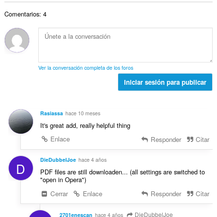
t
n
v
r
a
a
e
a
Comentarios: 4
o
c
l
s
l
t
i
d
:
o
o
o
e
r
t
n
v
a
a
e
a
c
l
s
l
Ver la conversación completa de los foros
i
d
:
o
o
Iniciar sesión para publicar
e
r
n
v
a
e
a
c
s
l
Rasiassa
hace 10 meses
i
:
o
It's great add, really helpful thing
o
r
n
Enlace
Responder
Citar
a
e
c
s
DieDubbelJoe
hace 4 años
i
D
:
o
PDF files are still downloaden... (all settings are switched to
"open in Opera")
n
e
Cerrar
Enlace
Responder
Citar
s
:
DieDubbelJoe
2701enescan
hace 4 años