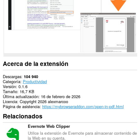
Opera.
This
extension
can
create
rich
notifications
and
display
them
to
you
Acerca de la extensión
in
the
system
Descargas
104 940
tray.
Categoría
Productividad
Versión
0.1.6
Tamaño
16,7 KB
Última actualización
16 de febrero de 2026
Licencia
Copyright 2026 alexmarcoo
Página de asistencia
https://mybrowseraddon.com/open-in-pdf.html
Relacionados
Evernote Web Clipper
Utilice la extensión de Evernote para almacenar contenido de
la Web en su cuenta.