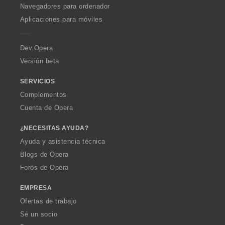
O
Navegadores para ordenador
p
Aplicaciones para móviles
e
r
a
Dev.Opera
Versión beta
SERVICIOS
Complementos
Cuenta de Opera
¿NECESITAS AYUDA?
Ayuda y asistencia técnica
Blogs de Opera
Foros de Opera
EMPRESA
Ofertas de trabajo
Sé un socio