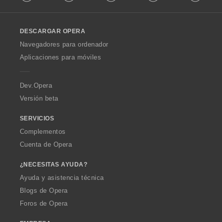
l
e
l
s
o
:
DESCARGAR OPERA
w
O
Navegadores para ordenador
p
Aplicaciones para móviles
e
r
a
Dev.Opera
Versión beta
SERVICIOS
Complementos
Cuenta de Opera
¿NECESITAS AYUDA?
Ayuda y asistencia técnica
Blogs de Opera
Foros de Opera