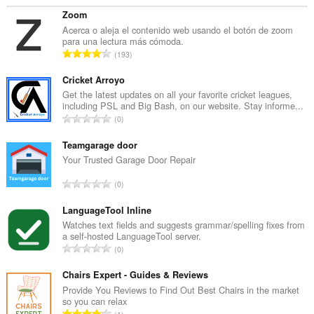
Zoom
Acerca o aleja el contenido web usando el botón de zoom
para una lectura más cómoda.
N
193
ú
m
Cricket Arroyo
e
Get the latest updates on all your favorite cricket leagues,
including PSL and Big Bash, on our website. Stay informe...
r
N
0
o
ú
t
m
Teamgarage door
o
e
Your Trusted Garage Door Repair
t
r
a
N
0
o
l
ú
t
d
m
LanguageTool Inline
o
e
e
Watches text fields and suggests grammar/spelling fixes from
t
v
a self-hosted LanguageTool server.
r
a
N
a
0
o
l
ú
l
t
d
m
Chairs Expert - Guides & Reviews
o
o
e
e
r
Provide You Reviews to Find Out Best Chairs in the market
t
v
so you can relax
r
a
a
N
a