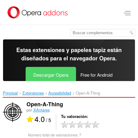
Ir
al
contenido
principal
Estas extensiones y papeles tapiz están
diseñados para el
navegador Opera
.
Descargar Opera
Free for Android
Principal
Extensiones
Accesibilidad
Open-A-Thing‎
Open-A-Thing
por
XAntares
4.0
Tu valoración
/ 5
Número total de valoraciones:
7