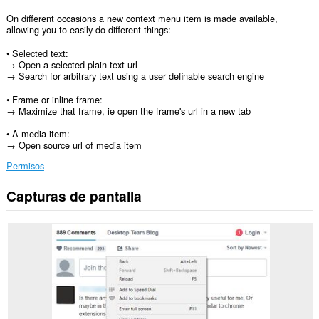
On different occasions a new context menu item is made available,
allowing you to easily do different things:
• Selected text:
→ Open a selected plain text url
→ Search for arbitrary text using a user definable search engine
• Frame or inline frame:
→ Maximize that frame, ie open the frame's url in a new tab
• A media item:
→ Open source url of media item
Permisos
Capturas de pantalla
Esta
extensión
puede
acceder
a
tus
datos
en
todos
los
sitios