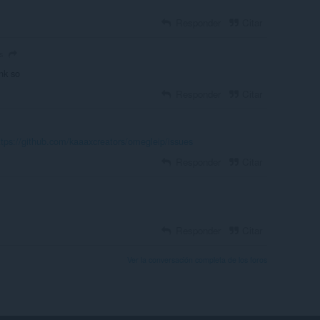
Responder
Citar
s
nk so
Responder
Citar
ttps://github.com/kaaaxcreators/omegleip/issues
Responder
Citar
Responder
Citar
Ver la conversación completa de los foros