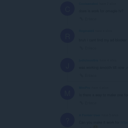
Coolsansboi
hace 2 años
C
does is work for omegle tv?
Enlace
Reginald4
hace 4 años
R
bruh i cant find my ad blocker
Enlace
judiciousibis
hace 4 años
J
was working smooth till now ,
Enlace
MiniPro
hace 4 años
M
Is there a way to make one f
Enlace
A Former User
hace 5 años
?
Can you make it work for
http