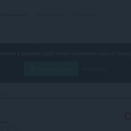
Extensiones
Papeles tapiz
Desarrollar
siones y papeles tapiz están diseñados para el
nave
Descargar Opera
Free for Mac
e IP‎
ación