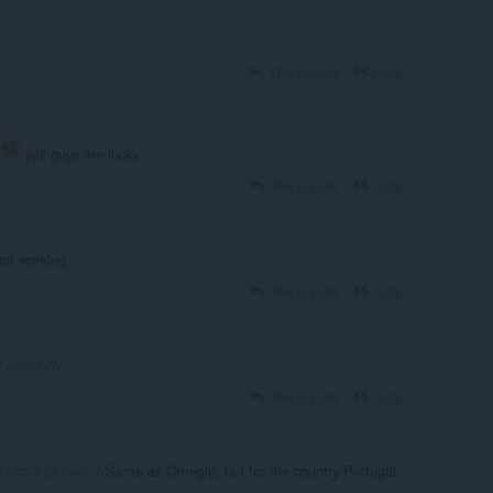
Responder
Citar
yall guys are lucky
Responder
Citar
not working
Responder
Citar
or
ome.tv
?
Responder
Citar
s://chat-pt.com
? Same as Omegle, but for the country Portugal,