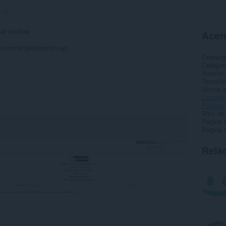
:
16
hat window
Acerc
i.com/ip-geolocation-api
Descarg
Categor
Versión
Tamaño
Última a
Licencia
Política
Sitio de
Página d
Página d
Rela