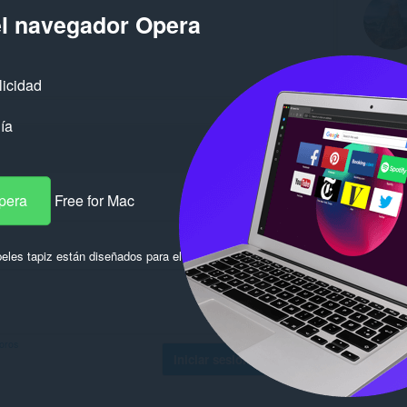
el navegador Opera
licidad
ía
pera
Free for Mac
eles tapiz están diseñados para el
foros
Iniciar sesión para publicar