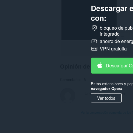
tus
pestañas
Descargar 
y
actividades
con:
de
navegación.
bloqueo de pub
integrado
ahorro de energ
VPN gratuita
Opinión de los usuarios
Descargar O
Comentarios: 8
Estas extensiones y pap
navegador Opera
.
Ver todos
Ver la conversación completa de los 