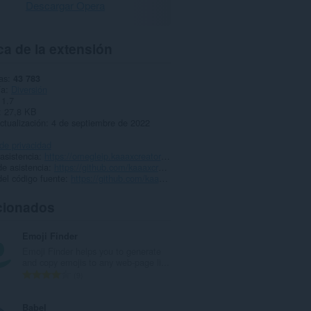
Descargar Opera
a de la extensión
as
43 783
ía
Diversión
1.7
27,8 KB
ctualización
4 de septiembre de 2022
 de privacidad
 asistencia
https://omegleip.kaaaxcreators.de
e asistencia
https://github.com/kaaaxcreators/omegleip/issues
el código fuente
https://github.com/kaaaxcreators/omegleip
cionados
Emoji Finder
Emoji Finder helps you to generate
and copy emojis to any web-page li...
N
9
ú
m
Babel