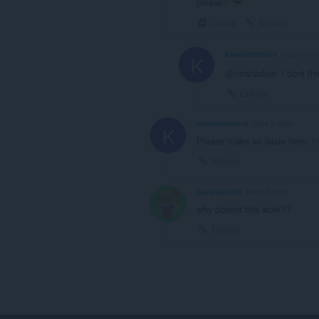
please?
Cerrar
Enlace
kaaaxcreators
hace 5 año
K
@mrshadow: I dont thi
Enlace
kaaaxcreators
hace 5 años
K
Please make an issue here:
h
Enlace
happyszzzzs
hace 5 años
why dosent this work??
Enlace