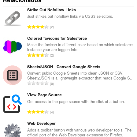
Strike Out Nofollow Links
Just strikes out nofollow links via CSS3 selectors.
N
2
ú
m
Colored favicons for Salesforce
e
Make the favicon in different color based on which salesforce
instance your are loggen into.
r
N
2
o
ú
t
m
Sheets2JSON - Convert Google Sheets
o
e
Convert public Google Sheets into clean JSON or CSV.
t
Sheet2JSON is a lightweight extractor that reads Google S...
r
a
N
0
o
l
ú
t
d
m
View Page Source
o
e
e
Get access to the page source with the click of a button.
t
v
r
a
N
a
4
o
l
ú
l
t
d
m
Web Developer
o
o
e
e
r
Adds a toolbar button with various web developer tools. The
t
v
official port of the Web Developer extension for Firefox.
r
a