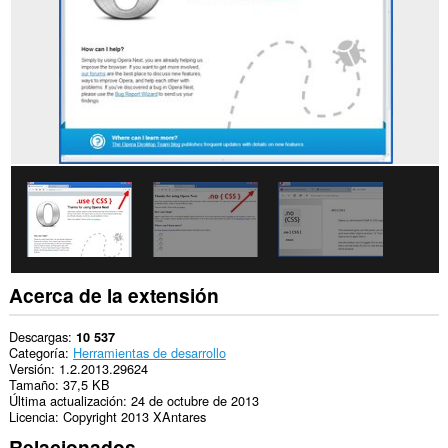
web.
Esta
extensión
puede
acceder
a
tus
pestañas
y
actividades
de
navegación.
Acerca de la extensión
Descargas
10 537
Categoría
Herramientas de desarrollo
Versión
1.2.2013.29624
Tamaño
37,5 KB
Última actualización
24 de octubre de 2013
Licencia
Copyright 2013 XAntares
Relacionados