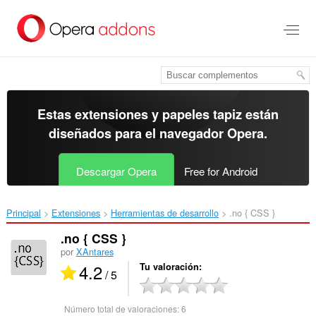
Ir
al
contenido
principal
Estas extensiones y papeles tapiz están
diseñados para el
navegador Opera
.
Descargar Opera
Free for Android
Principal
Extensiones
Herramientas de desarrollo
.no { CSS }‎
.no { CSS }
por
XAntares
4.2
Tu valoración
/ 5
Número total de valoraciones:
6