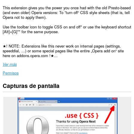
This extension gives you the power you once had with the old Presto-based
(and even older) Opera versions: To ”turn off“ CSS style sheets (that is, tell
Opera not to apply them).
Use the toolbar icon to toggle CSS on and off* or use the keyboard shortcut
[Alt]+[G]** for the same purpose.
★! NOTE: Extensions like this never work on internal pages (settings,
speeddial, …) or some special pages like the entire „Opera add on“ site
here on addons.opera.com !★...
Ver más
Permisos
Capturas de pantalla
Esta
extensión
puede
acceder
a
tus
datos
en
todos
los
sitios