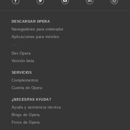
n
l
e
l
s
o
:
DESCARGAR OPERA
w
O
Navegadores para ordenador
p
Aplicaciones para móviles
e
r
a
Dev.Opera
Versión beta
SERVICIOS
Complementos
Cuenta de Opera
¿NECESITAS AYUDA?
Ayuda y asistencia técnica
Blogs de Opera
Foros de Opera