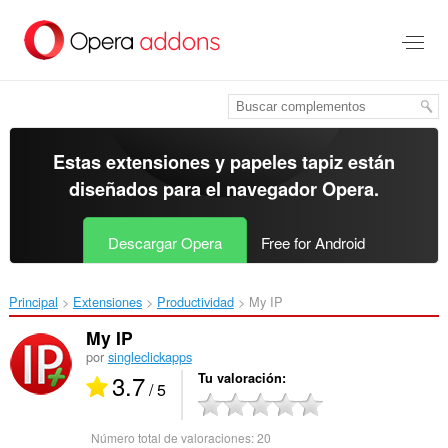
Ir
al
contenido
principal
Estas extensiones y papeles tapiz están
diseñados para el
navegador Opera
.
Descargar Opera
Free for Android
Principal
Extensiones
Productividad
My IP‎
My IP
por
singleclickapps
3.7
Tu valoración
/ 5
Número total de valoraciones:
20