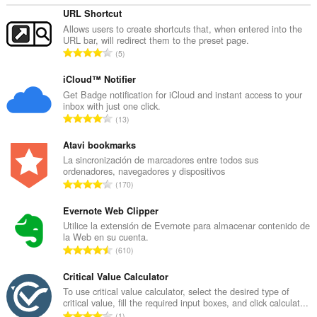
URL Shortcut
Allows users to create shortcuts that, when entered into the
URL bar, will redirect them to the preset page.
N
5
ú
m
iCloud™ Notifier
e
Get Badge notification for iCloud and instant access to your
inbox with just one click.
r
N
13
o
ú
t
m
Atavi bookmarks
o
e
La sincronización de marcadores entre todos sus
t
ordenadores, navegadores y dispositivos
r
a
N
170
o
l
ú
t
d
m
Evernote Web Clipper
o
e
e
Utilice la extensión de Evernote para almacenar contenido de
t
v
la Web en su cuenta.
r
a
N
a
610
o
l
ú
l
t
d
m
Critical Value Calculator
o
o
e
e
r
To use critical value calculator, select the desired type of
t
v
critical value, fill the required input boxes, and click calculat...
r
a
a
N
a
1