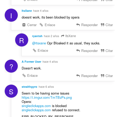
e
s
ItsXane
hace 4 años
:
I
doesnt work, its been blocked by opera
Cerrar
Enlace
Responder
Citar
ItsXane
ryantsh
hace 2 años
R
@itsxane
Opr Bloaked it as usual, they sucks.
Enlace
Responder
Citar
A Former User
hace 4 años
?
Doesn't work.
Enlace
Responder
Citar
stealthgyro
hace 6 años
S
Seem to be having some issues
https://i.imgur.com/TmTBzPs.png
Opera:
singleclickapps.com
is blocked
singleclickapps.com
refused to connect.
ERR_BLOCKED_BY_RESPONSE