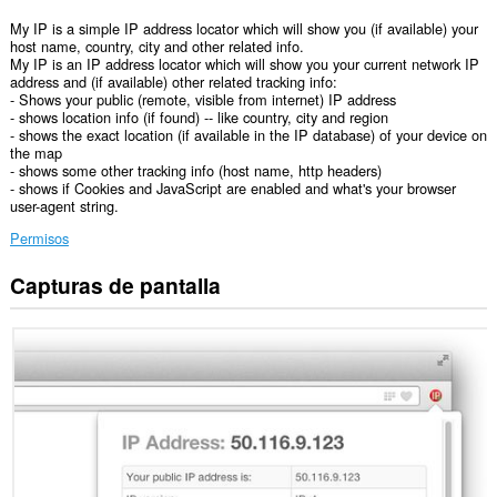
My IP is a simple IP address locator which will show you (if available) your
host name, country, city and other related info.
My IP is an IP address locator which will show you your current network IP
address and (if available) other related tracking info:
- Shows your public (remote, visible from internet) IP address
- shows location info (if found) -- like country, city and region
- shows the exact location (if available in the IP database) of your device on
the map
- shows some other tracking info (host name, http headers)
- shows if Cookies and JavaScript are enabled and what's your browser
user-agent string.
Permisos
Capturas de pantalla
Esta
extensión
puede
acceder
a
tus
pestañas
y
actividades
de
navegación.