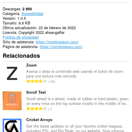
Descargas
2 950
Categoría
Accesibilidad
Versión
1.0.5
Tamaño
9,6 KB
Última actualización
22 de febrero de 2022
Licencia
Copyright 2022 ahsangaffar
Política de privacidad
Sitio de asistencia
https://monitorsguru.com/
Página de asistencia
https://monitorsguru.com/
Relacionados
Zoom
Acerca o aleja el contenido web usando el botón de zoom
para una lectura más cómoda.
N
193
ú
m
Scroll Test
e
Scroll wheel is a wheel, made of rubber or hard plastic, given
on every mice on the top surface mostly in the middle of bo...
r
N
1
o
ú
t
m
Cricket Arroyo
o
e
Get the latest updates on all your favorite cricket leagues,
t
including PSL and Big Bash, on our website. Stay informe...
r