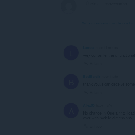
Ver la conversación completa de los 
Lasssa
hace 11 meses
L
very convenient and functional
Enlace
BesiBersih
hace 1 año
B
thank you. i can deceive some
Enlace
Allex50
hace 1 año
A
No change in Opera 112 (loade
over with mobile dimensions li
Enlace