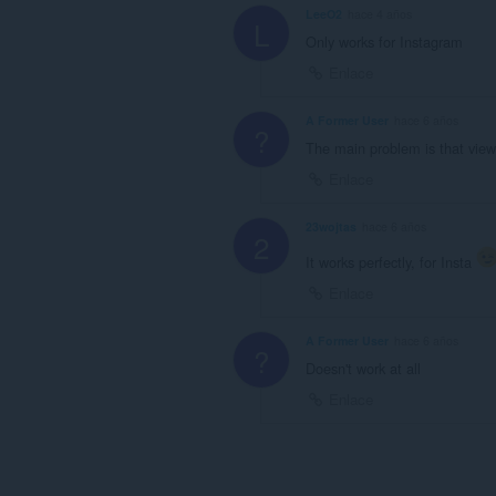
LeeO2
hace 4 años
L
Only works for Instagram
Enlace
A Former User
hace 6 años
?
The main problem is that view 
Enlace
23wojtas
hace 6 años
2
It works perfectly, for Insta
Enlace
A Former User
hace 6 años
?
Doesn't work at all
Enlace