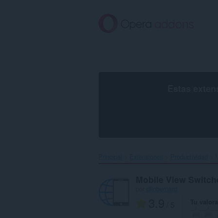
Ir
al
contenido
principal
Estas exten
Principal
Extensiones
Productividad
M
Mobile View Switch
por
dlinbernard
3.9
Tu valor
/ 5