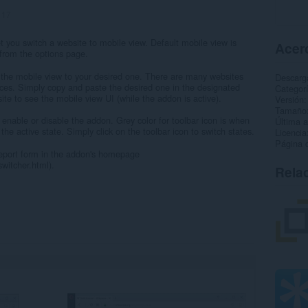
:
17
et you switch a website to mobile view. Default mobile view is
Acerc
from the options page.
 the mobile view to your desired one. There are many websites
Descarg
evices. Simply copy and paste the desired one in the designated
Categor
te to see the mobile view UI (while the addon is active).
Versión
Tamaño
enable or disable the addon. Grey color for toolbar icon is when
Última a
 the active state. Simply click on the toolbar icon to switch states.
Licencia
Página d
g report form in the addon's homepage
witcher.html).
Rela