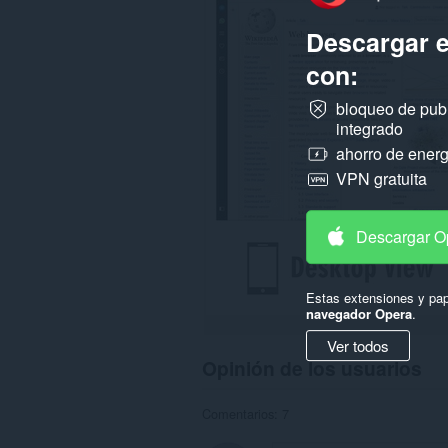
todos
los
Descargar 
sitios
web.
con:
bloqueo de pub
integrado
ahorro de energ
VPN gratuita
Descargar O
Estas extensiones y pap
navegador Opera
.
Ver todos
Opinión de los usuarios
Comentarios: 7