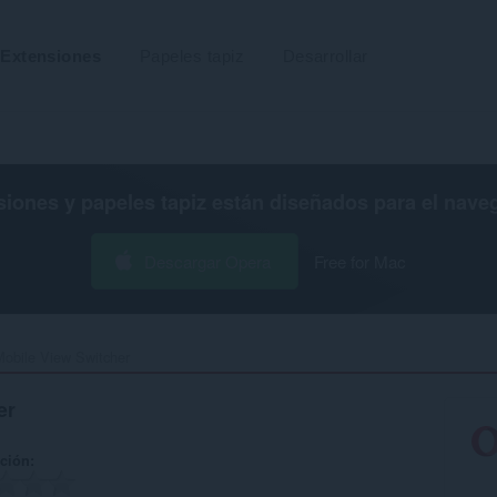
Extensiones
Papeles tapiz
Desarrollar
siones y papeles tapiz están diseñados para el
nave
Descargar Opera
Free for Mac
obile View Switcher‎
er
ación