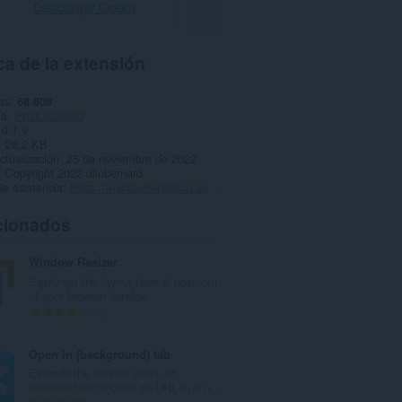
Descargar Opera
a de la extensión
as
68 808
ía
Productividad
0.1.9
28,2 KB
ctualización
25 de noviembre de 2022
Copyright 2022 dlinbernard
e asistencia
https://mybrowseraddon.com/mobile-view-switcher.html
cionados
Window Resizer
Easily set the layout (size & position)
of your browser window
N
9
ú
m
Open in (background) tab
e
Extends the context menu of
r
selected text to open an URL in a n...
o