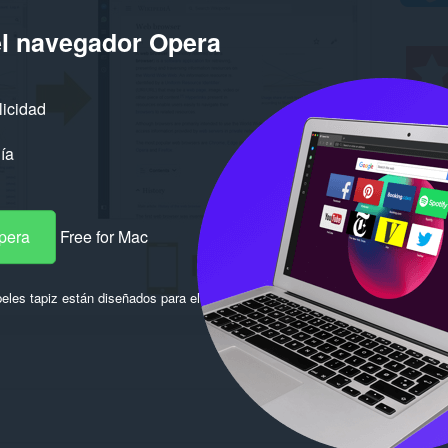
el navegador Opera
licidad
ía
pera
Free for Mac
eles tapiz están diseñados para el