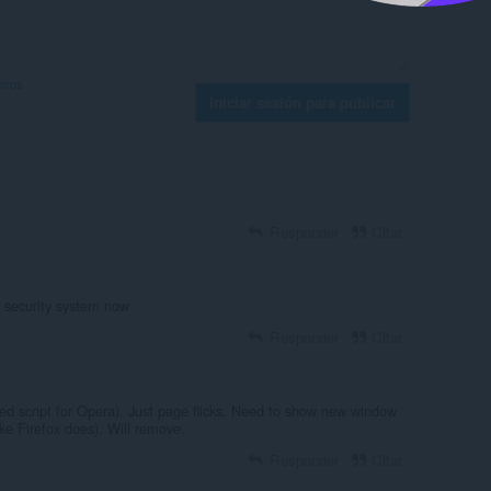
foros
Iniciar sesión para publicar
Responder
Citar
 security system now
Responder
Citar
d script for Opera). Just page flicks. Need to show new window
ke Firefox does). Will remove.
Responder
Citar