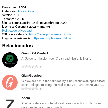
Descargas
1 564
Categoría
Accesibilidad
Versión
1.0.0
Tamaño
12,9 KB
Última actualización
22 de noviembre de 2022
Licencia
Copyright 2022 marianskill
Política de privacidad
Sitio de asistencia
https://www.phhoneworld.com/
Página de asistencia
https://www.phhoneworld.com/
Relacionados
Green Rat Control
A Guide to Hassle Free, Clean and Hygienic Home.
N
0
ú
m
GlamGossiper
e
GlamGossiper is the founded by a nail technician specialized
cosmetologist to bring the real beauty out and make you a...
r
N
0
o
ú
t
m
Zoom
o
e
Acerca o aleja el contenido web usando el botón de zoom
t
para una lectura más cómoda.
r