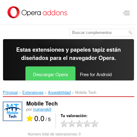
Ir
al
contenido
principal
Estas extensiones y papeles tapiz están
diseñados para el
navegador Opera
.
Descargar Opera
Free for Android
Principal
Extensiones
Accesibilidad
Mobile Tech‎
Mobile Tech
por
marianskill
0.0
Tu valoración
/ 5
Número total de valoraciones:
0