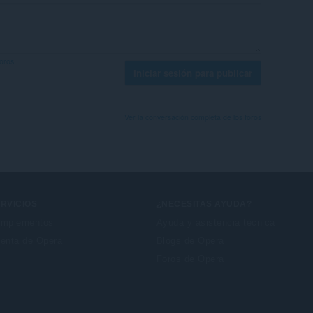
foros
Iniciar sesión para publicar
Ver la conversación completa de los foros
RVICIOS
¿NECESITAS AYUDA?
mplementos
Ayuda y asistencia técnica
enta de Opera
Blogs de Opera
Foros de Opera