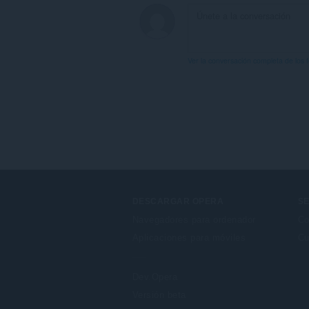
Ver la conversación completa de los 
DESCARGAR OPERA
SE
Navegadores para ordenador
Co
Aplicaciones para móviles
Cu
Dev.Opera
Versión beta