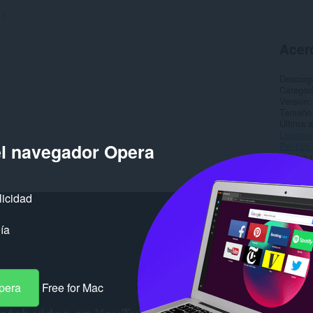
:
0
Acerc
Descarg
Categor
Versión
Tamaño
Última a
Licencia
Política
el navegador Opera
Página d
Página d
Rela
licidad
ía
pera
Free for Mac