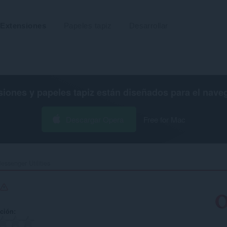
Extensiones
Papeles tapiz
Desarrollar
siones y papeles tapiz están diseñados para el
nave
Descargar Opera
Free for Mac
essenger Utilities‎
ación