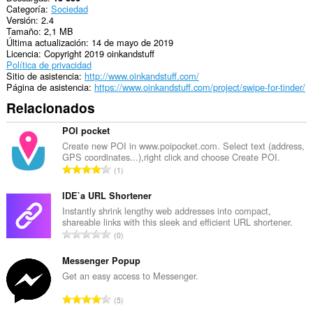
Categoría
Sociedad
system
Versión
2.4
tray.
Tamaño
2,1 MB
Última actualización
14 de mayo de 2019
This
Licencia
Copyright 2019 oinkandstuff
extension
Política de privacidad
can
Sitio de asistencia
http://www.oinkandstuff.com/
store
Página de asistencia
https://www.oinkandstuff.com/project/swipe-for-tinder/
an
unlimited
Relacionados
amount
of
POI pocket
client-
side
Create new POI in www.poipocket.com. Select text (address,
data.
GPS coordinates...),right click and choose Create POI.
N
1
ú
m
IDE`a URL Shortener
e
Instantly shrink lengthy web addresses into compact,
shareable links with this sleek and efficient URL shortener.
r
N
0
o
ú
t
m
Messenger Popup
o
e
Get an easy access to Messenger.
t
r
a
N
5
o
l
ú