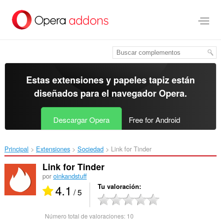
Ir
al
contenido
principal
Estas extensiones y papeles tapiz están
diseñados para el
navegador Opera
.
Descargar Opera
Free for Android
Principal
Extensiones
Sociedad
Link for Tinder‎
Link for Tinder
por
oinkandstuff
4.1
Tu valoración
/ 5
Número total de valoraciones:
10