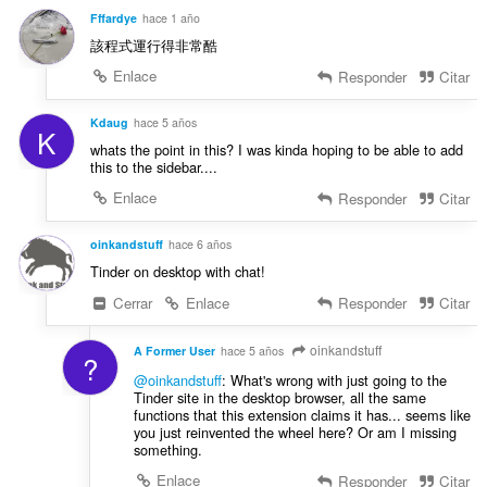
c
s
l
Fffardye
hace 1 año
i
:
o
該程式運行得非常酷
o
r
n
Enlace
Responder
Citar
a
e
c
s
Kdaug
hace 5 años
i
K
:
o
whats the point in this? I was kinda hoping to be able to add
this to the sidebar....
n
e
Enlace
Responder
Citar
s
:
oinkandstuff
hace 6 años
Tinder on desktop with chat!
Cerrar
Enlace
Responder
Citar
oinkandstuff
A Former User
hace 5 años
?
@oinkandstuff
: What's wrong with just going to the
Tinder site in the desktop browser, all the same
functions that this extension claims it has... seems like
you just reinvented the wheel here? Or am I missing
something.
Enlace
Responder
Citar