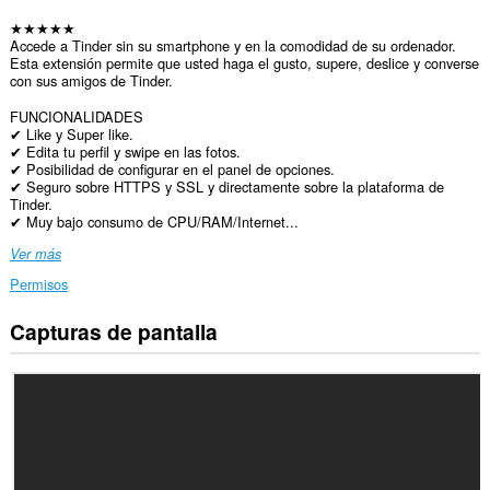
★★★★★
Accede a Tinder sin su smartphone y en la comodidad de su ordenador.
Esta extensión permite que usted haga el gusto, supere, deslice y converse
con sus amigos de Tinder.
FUNCIONALIDADES
✔ Like y Super like.
✔ Edita tu perfil y swipe en las fotos.
✔ Posibilidad de configurar en el panel de opciones.
✔ Seguro sobre HTTPS y SSL y directamente sobre la plataforma de
Tinder.
✔ Muy bajo consumo de CPU/RAM/Internet...
Ver más
Permisos
Capturas de pantalla
Esta
extensión
puede
acceder
a
tus
datos
en
todos
los