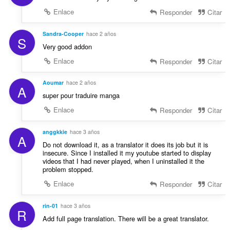
Enlace
Responder
Citar
Sandra-Cooper
hace 2 años
S
Very good addon
Enlace
Responder
Citar
Aoumar
hace 2 años
A
super pour traduire manga
Enlace
Responder
Citar
anggkkie
hace 3 años
A
Do not download it, as a translator it does its job but it is
insecure. Since I installed it my youtube started to display
videos that I had never played, when I uninstalled it the
problem stopped.
Enlace
Responder
Citar
rin-01
hace 3 años
R
Add full page translation. There will be a great translator.