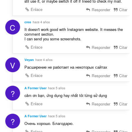
stil use it, or maybe switch it off if Ineed to check my mail.
Enlace
Responder
Citar
creo
hace 4 años
C
It doesn't work good with Instagram website. It messes the
comment section.
I can send you some screenshots.
Enlace
Responder
Citar
Veyan
hace 4 años
V
Расширение не работает на некоторых сайтах
Enlace
Responder
Citar
A Former User
hace 5 años
?
cảm ơn bạn, ứng dụng hay nhất tôi từng sử dụng
Enlace
Responder
Citar
A Former User
hace 5 años
?
Очень хорошо. Благодарю.
Enlace
Responder
Citar