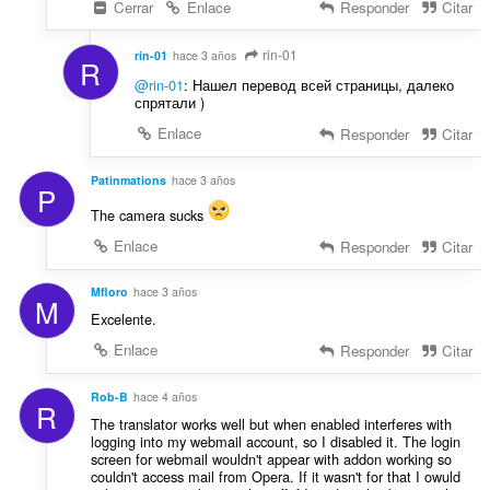
Cerrar
Enlace
Responder
Citar
rin-01
rin-01
hace 3 años
R
@rin-01
: Нашел перевод всей страницы, далеко
спрятали )
Enlace
Responder
Citar
Patinmations
hace 3 años
P
The camera sucks
Enlace
Responder
Citar
Mfloro
hace 3 años
M
Excelente.
Enlace
Responder
Citar
Rob-B
hace 4 años
R
The translator works well but when enabled interferes with
logging into my webmail account, so I disabled it. The login
screen for webmail wouldn't appear with addon working so
couldn't access mail from Opera. If it wasn't for that I owuld