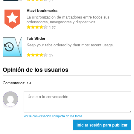
o
l
ú
t
d
m
Atavi bookmarks
o
e
e
La sincronización de marcadores entre todos sus
t
v
ordenadores, navegadores y dispositivos
r
a
N
a
170
o
l
ú
l
t
d
m
Tab Slider
o
o
e
e
r
Keep your tabs ordered by their most recent usage.
t
v
r
a
a
N
a
7
o
c
l
ú
l
t
i
d
m
o
Opinión de los usuarios
o
o
e
e
r
t
n
v
r
a
a
e
a
Comentarios: 19
o
c
l
s
l
t
i
d
:
o
o
o
e
r
t
n
v
a
a
e
a
c
l
s
l
Ver la conversación completa de los foros
i
d
:
o
o
Iniciar sesión para publicar
e
r
n
v