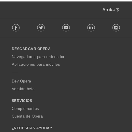
Arriba
F
Facebook
Twitter
Youtube
LinkedIn
Instag
o
l
l
o
DESCARGAR OPERA
w
O
Navegadores para ordenador
p
Aplicaciones para móviles
e
r
a
Dev.Opera
Versión beta
SERVICIOS
Complementos
Cuenta de Opera
¿NECESITAS AYUDA?