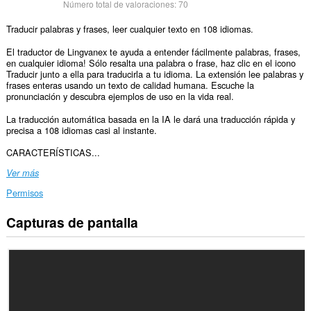
Número total de valoraciones:
70
Traducir palabras y frases, leer cualquier texto en 108 idiomas.
El traductor de Lingvanex te ayuda a entender fácilmente palabras, frases,
en cualquier idioma! Sólo resalta una palabra o frase, haz clic en el icono
Traducir junto a ella para traducirla a tu idioma. La extensión lee palabras y
frases enteras usando un texto de calidad humana. Escuche la
pronunciación y descubra ejemplos de uso en la vida real.
La traducción automática basada en la IA le dará una traducción rápida y
precisa a 108 idiomas casi al instante.
CARACTERÍSTICAS...
Ver más
Permisos
Capturas de pantalla
Esta
extensión
puede
acceder
a
tus
datos
en