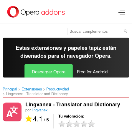
Ir
al
contenido
principal
Estas extensiones y papeles tapiz están
diseñados para el
navegador Opera
.
Descargar Opera
Free for Android
Principal
Extensiones
Productividad
Lingvanex - Translator and Dictionary‎
Lingvanex - Translator and Dictionary
por
lingvanex
4.1
Tu valoración
/ 5