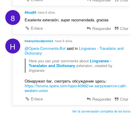
89saj89
hace 6 años
8
Excelente extensión, super recomendada. gracias
Enlace
Responder
Citar
heavycloudproton
hace 6 años
H
@Opera-Comments-Bot
said in
Lingvanex - Translator and
Dictionary
:
Here you can post comments about
Lingvanex -
extension, created by
Translator and Dictionary
lingvanex
Обнаружил баг, смотреть обсуждение здесь:
https://forums.opera.com/topic/40992/не-загружается-сайт-
western-union
Enlace
Responder
Citar
Ver la conversación completa de los foros