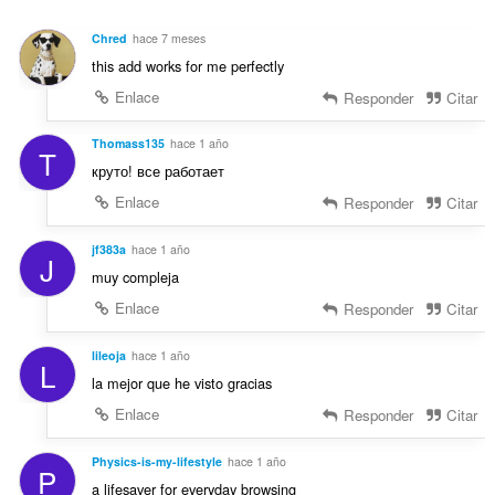
a
e
a
c
s
l
Chred
hace 7 meses
i
:
o
this add works for me perfectly
o
r
n
Enlace
Responder
Citar
a
e
c
s
Thomass135
hace 1 año
i
T
:
o
круто! все работает
n
Enlace
Responder
Citar
e
s
jf383a
hace 1 año
:
J
muy compleja
Enlace
Responder
Citar
lileoja
hace 1 año
L
la mejor que he visto gracias
Enlace
Responder
Citar
Physics-is-my-lifestyle
hace 1 año
P
a lifesaver for everyday browsing