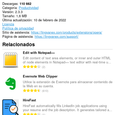
y
Descargas
110 662
actividades
Categoría
Productividad
de
Versión
2.3.3
navegación.
Tamaño
1,6 MB
Última actualización
10 de febrero de 2022
Licencia
Política de privacidad
Sitio de asistencia
https://lingvanex.com/products/extensions/opera/
Página de asistencia
https://lingvanex.com/support/
Relacionados
Edit with Notepad++
Edit content of text area elements, or inner and outer HTML
of node elements in Notepad++ text editor with real-time u...
N
2
ú
m
Evernote Web Clipper
e
Utilice la extensión de Evernote para almacenar contenido de
la Web en su cuenta.
r
N
610
o
ú
t
m
HireFast
o
e
HireFast automatically fills LinkedIn job applications using
t
your resume and the job description. It generates tailored a...
r
a
N
1