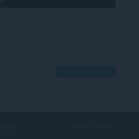
Iniciar sesión para publicar
RVICIOS
¿NECESITAS AYUDA?
mplementos
Ayuda y asistencia técnica