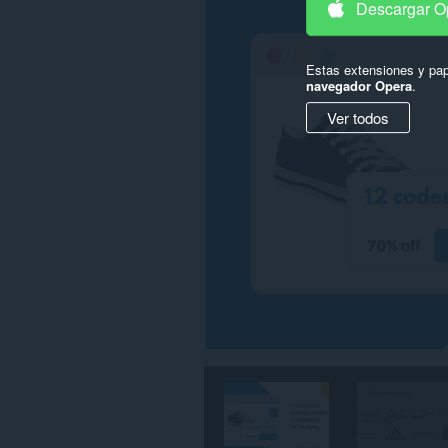
Descargar O
en
todos
los
sitios
Estas extensiones y pap
web.
navegador Opera
.
Ver todos