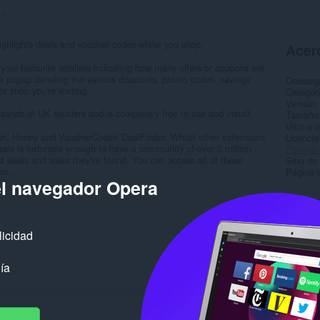
:
2
ighlights deals and voucher codes whilst you shop.
Acerc
 your favourite retailers indicating how many offers or coupons are
 a popup detailing the various discounts, promo codes, savings
Descarg
or shop you're visiting.
Categor
Versión
ands of UK retailers and is completely free to use and install.
Tamaño
Última a
uch, Honey and VoucherCodes' DealFinder. Whilst other extensions
Licencia
eals is fortunate enough to have a community of over 2 million
Política
t deals and sales they've found. You can access all of these
Sitio de
on...
Página d
el navegador Opera
Rela
licidad
ía