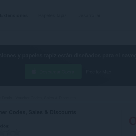
Extensiones
Papeles tapiz
Desarrollar
siones y papeles tapiz están diseñados para el
nave
Descargar Opera
Free for Mac
t Deals - Voucher Codes, Sales & Discounts‎
cher Codes, Sales & Discounts
ación