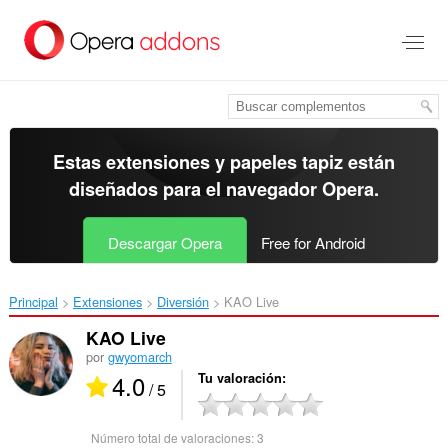
Ir
al
contenido
principal
Estas extensiones y papeles tapiz están
diseñados para el
navegador Opera
.
Descargar Opera
Free for Android
Principal
Extensiones
Diversión
KAO Live‎
KAO Live
por
gwyomarch
4.0
Tu valoración
/ 5
Número total de valoraciones:
3