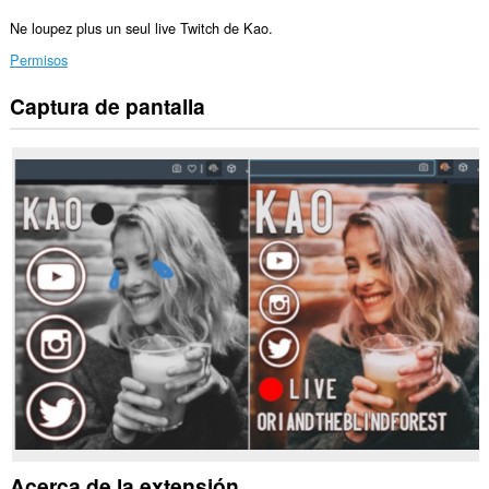
Ne loupez plus un seul live Twitch de Kao.
Permisos
Captura de pantalla
This
extension
can
create
rich
notifications
and
display
them
to
you
in
the
system
tray.
Acerca de la extensión