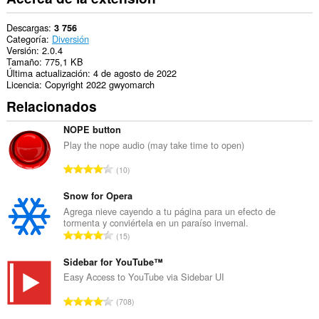
Descargas
3 756
Categoría
Diversión
Versión
2.0.4
Tamaño
775,1 KB
Última actualización
4 de agosto de 2022
Licencia
Copyright 2022 gwyomarch
Relacionados
NOPE button
Play the nope audio (may take time to open)
N
10
ú
m
Snow for Opera
e
Agrega nieve cayendo a tu página para un efecto de
tormenta y conviértela en un paraíso invernal.
r
N
15
o
ú
t
m
Sidebar for YouTube™
o
e
Easy Access to YouTube via Sidebar UI
t
r
a
N
708
o
l
ú