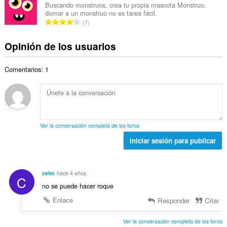
e
e
r
Buscando monstruos, crea tu propia mascota Monstruo.
t
v
domar a un monstruo no es tarea fácil.
r
a
a
N
a
7
o
c
l
ú
l
t
i
d
m
o
Opinión de los usuarios
o
o
e
e
r
t
n
v
r
a
a
e
a
Comentarios: 1
o
c
l
s
l
t
i
d
:
o
o
o
e
r
t
n
v
a
a
e
a
c
l
s
l
Ver la conversación completa de los foros
i
d
:
o
o
Iniciar sesión para publicar
e
r
n
v
a
e
a
c
s
l
celm
hace 4 años
i
C
:
o
no se puede hacer roque
o
r
n
Enlace
Responder
Citar
a
e
c
s
Ver la conversación completa de los foros
i