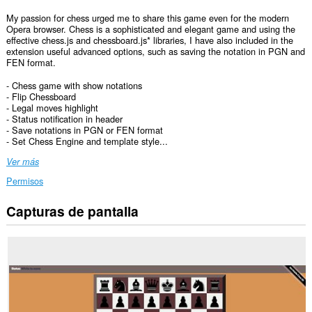
My passion for chess urged me to share this game even for the modern
Opera browser. Chess is a sophisticated and elegant game and using the
effective chess.js and chessboard.js* libraries, I have also included in the
extension useful advanced options, such as saving the notation in PGN and
FEN format.
- Chess game with show notations
- Flip Chessboard
- Legal moves highlight
- Status notification in header
- Save notations in PGN or FEN format
- Set Chess Engine and template style...
Ver más
Permisos
Capturas de pantalla
Esta
extensión
puede
acceder
a
tus
datos
en
todos
los