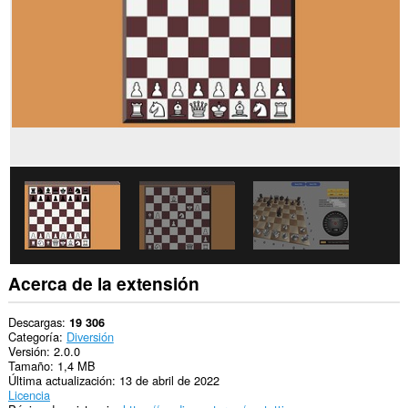
sitios
web.
Esta
extensión
puede
acceder
a
tus
pestañas
y
actividades
de
navegación.
Acerca de la extensión
Descargas
19 306
Categoría
Diversión
Versión
2.0.0
Tamaño
1,4 MB
Última actualización
13 de abril de 2022
Licencia