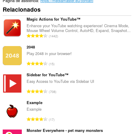
Página de asistencia
https://mediamaster.eu/contatti
Relacionados
Magic Actions for YouTube™
Enhance your YouTube watching experience! Cinema Mode,
Mouse Wheel Volume Control, AutoHD, Expand, Snapshot...
N
1442
ú
m
2048
e
Play 2048 in your browser!
r
N
15
o
ú
t
m
Sidebar for YouTube™
o
e
Easy Access to YouTube via Sidebar UI
t
r
a
N
708
o
l
ú
t
d
m
Example
o
e
e
Example
t
v
r
a
N
a
17
o
l
ú
l
t
d
m
Monster Everywhere - pet many monsters
o
o