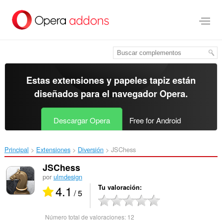
Ir
al
contenido
principal
Estas extensiones y papeles tapiz están
diseñados para el
navegador Opera
.
Descargar Opera
Free for Android
Principal
Extensiones
Diversión
JSChess‎
JSChess
por
ulmdesign
4.1
Tu valoración
/ 5
Número total de valoraciones:
12