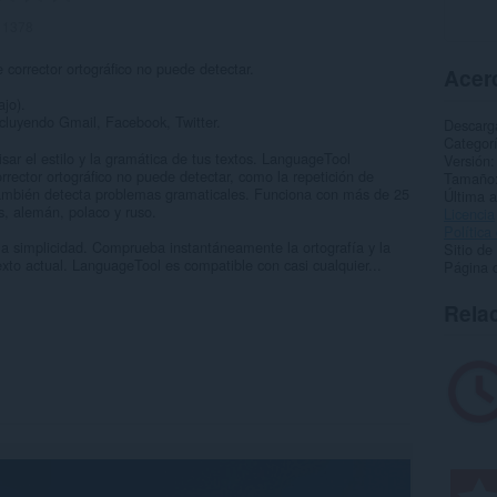
:
1378
corrector ortográfico no puede detectar.
Acerc
jo).
ncluyendo Gmail, Facebook, Twitter.
Descarg
Categor
ar el estilo y la gramática de tus textos. LanguageTool
Versión
rector ortográfico no puede detectar, como la repetición de
Tamaño
también detecta problemas gramaticales. Funciona con más de 25
Última a
s, alemán, polaco y ruso.
Licencia
Política
 simplicidad. Comprueba instantáneamente la ortografía y la
Sitio de
to actual. LanguageTool es compatible con casi cualquier...
Página d
Rela