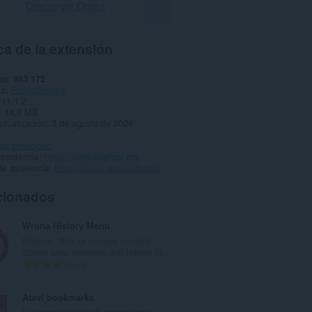
Descargar Opera
a de la extensión
as
653 172
ía
Productividad
11.1.2
14,9 MB
ctualización
3 de agosto de 2026
 de privacidad
 asistencia
https://languagetool.org
e asistencia
https://forum.languagetool.org
cionados
Wrona History Menu
Restore, filter or remove recently
closed tabs, windows and history in...
N
13
ú
m
Atavi bookmarks
e
La sincronización de marcadores