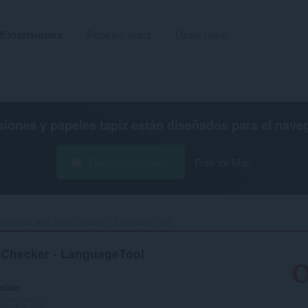
Extensiones
Papeles tapiz
Desarrollar
siones y papeles tapiz están diseñados para el
nave
Descargar Opera
Free for Mac
Grammar and Spell Checker - LanguageTool‎
 Checker - LanguageTool
ación