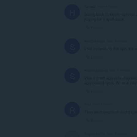
h3xed3
hace 4 meses
H
Going back to Grammarly (or an
paying for a spellcheck.
Enlace
shereebrown
hace 4 meses
S
I not interesting this app not w
Enlace
smurfhappens
hace 5 meses
S
Was a great app until they d
app doesn't work. What a joke 
Enlace
rauz
hace 5 meses
R
They went premium and it ceas
Enlace
negan-lucille
hace 5 meses