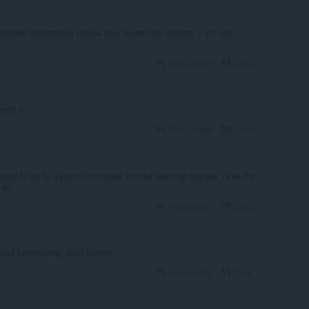
other alternative) unless they revert this change. I am not
Responder
Citar
orth it
Responder
Citar
ecided to go to a premium model without warning anyone. Now the
lol.
Responder
Citar
ed functioning, don't bother
Responder
Citar