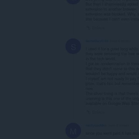
But then I shamelessly added
extension to another browser.
extension was blocked. Why, w
star because I can't even insta
Enlace
SomeGuy0181
hace 6 meses
S
I used it for a good long whil
they were removing the free ve
in the tech world.
I got no condemnation to thro
that they didn't come to this de
wouldn't be happy and would o
I myself am not ready to pay f
price, that's fair, but remember
now.
The silver lining is that there'
unerving is this one of the on
available on Google Web Store
Enlace
mollycockles
hace 6 meses
M
since you went paid it has st