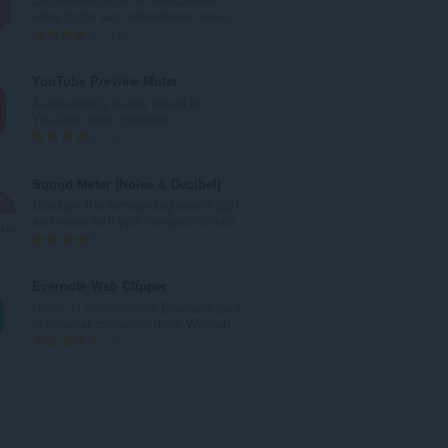
r
entre todos sus ordenadores, nave...
o
N
170
t
ú
o
m
YouTube Preview Muter
t
e
Automatically mutes sound in
a
r
YouTube video previews.
l
o
N
3
d
t
ú
e
o
m
Sound Meter (Noise & Decibel)
v
t
e
Measure the surrounding sound (dB)
a
a
r
and noise with your computer's micr...
l
l
o
N
4
o
d
t
ú
r
e
o
m
Evernote Web Clipper
a
v
t
e
Utilice la extensión de Evernote para
c
a
a
r
almacenar contenido de la Web en...
i
l
l
o
N
610
o
o
d
t
ú
n
r
e
o
m
e
a
v
t
e
s
c
a
a
r
:
i
l
l
o