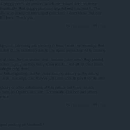
 a crappy premium version, which didn't even add the same
 Eventually, that crappy premium expired and that was it. The
hy, who asked for this stupid premium? I don't know. But one
ll it back. Thank you.
Responder
Citar
e up until, like many are chiming in now, I read the message that
rsion of the extension due to the upset generative AI is causing
w at them for this choice, and I believe them when they shared
cision lightly, as they likely knew most, if not all, of their users
utright drop them.
or better spelling, but for those sharing dismay at the asking
, a bill is always due; they've just been able to pay it for us until
s plenty of other extensions of this nature out there, what's
ly ones on Opera's site, with Grammarly, Quillbot and others
 site.
Responder
Citar
opped working on facebook !