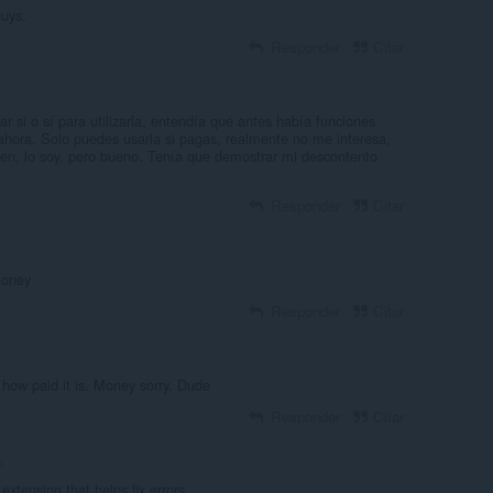
uys.
Responder
Citar
r si o sí para utilizarla, entendía que antes había funciones
hora. Solo puedes usarla si pagas, realmente no me interesa,
en, lo soy, pero bueno. Tenía que demostrar mi descontento
Responder
Citar
money
Responder
Citar
 how paid it is. Money sorry. Dude
Responder
Citar
s
extension that helps fix errors.