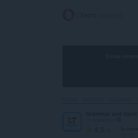
Ir
al
contenido
principal
Estas exten
Principal
Extensiones
Productividad
Grammar and Spell
por
languagetool
4.5
Tu valor
/ 5