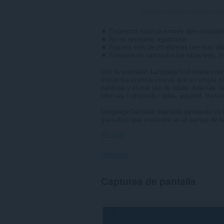
Número total de valoraciones
★ Encuentra muchos errores que un simple 
★ No es necesario registrarse.
★ Soporta más de 25 idiomas (ver más aba
★ Funciona en casi todos los sitios web, i
Con la extensión LanguageTool puedes revis
encuentra muchos errores que un simple cor
palabras y el mal uso de estas. Además, 
idiomas, incluyendo inglés, español, francé
LanguageTool está diseñado pensando en la
gramática que encuentre en el campo de tex
Ver más
Permisos
Esta
Capturas de pantalla
extensión
puede
acceder
a
tus
datos