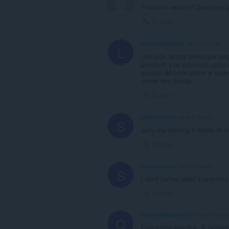
Premium version? Good bay g
Enlace
LucerysVelarion
hace 5 meses
L
Una pija, ahora tenés que paga
premium y no premium, pero a
pueden decirme pobre si quier
donde era debido.
Enlace
shereebrown
hace 5 meses
S
sorry my spelling it waste of 
Enlace
shereebrown
hace 5 meses
S
I don't bother used it anymore
Enlace
QueenieBeanie1337
hace 5 mese
Q
Everything was fine. A perfect 