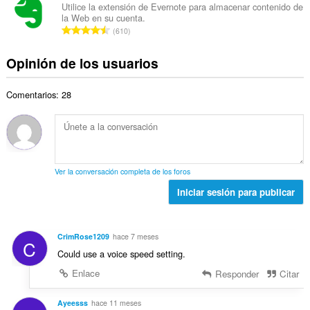
e
e
r
Utilice la extensión de Evernote para almacenar contenido de
t
v
la Web en su cuenta.
r
a
a
N
a
610
o
c
l
ú
l
t
i
d
m
o
Opinión de los usuarios
o
o
e
e
r
t
n
v
r
a
a
e
a
Comentarios: 28
o
c
l
s
l
t
i
d
:
o
o
o
e
r
t
n
v
a
a
e
a
c
l
s
l
Ver la conversación completa de los foros
i
d
:
o
o
Iniciar sesión para publicar
e
r
n
v
a
e
a
c
s
l
CrimRose1209
hace 7 meses
i
C
:
o
Could use a voice speed setting.
o
r
n
Enlace
Responder
Citar
a
e
c
s
Ayeesss
hace 11 meses
i