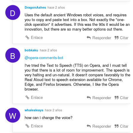
DragonAshes
hace 2 años
D
Uses the default ancient Windows robot voices, and requires
you to copy and paste text into a box. Not exactly the "one-
click operation" it advertises. If this was the 90s it would be an
innovation, but there are so many better options out there.
Enlace
Responder
Citar
bobkaku
hace 2 años
B
@opera-comments-bot
I've tried the Text to Speech (TTS) on Opera, and I must tell
you that there is a lot of room for improvement. The speech is
very halting and un-natural. It doesn't compare favorably to the
Real Aloud text to speech extension available for Chrome,
Edge, and Firefox browsers. Otherwise, I like the Opera
browser.
Enlace
Responder
Citar
whalealeays
hace 2 años
W
how can i change the voice?
Enlace
Responder
Citar