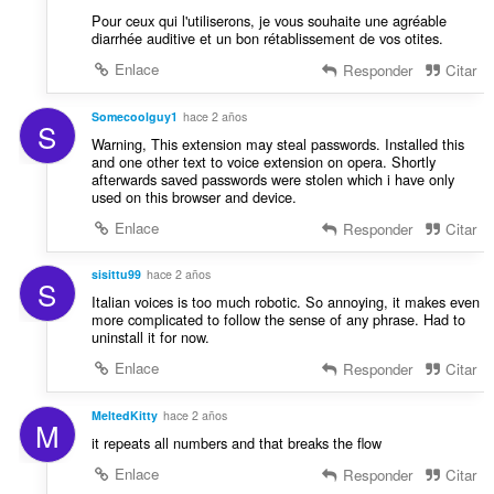
Pour ceux qui l'utiliserons, je vous souhaite une agréable
diarrhée auditive et un bon rétablissement de vos otites.
Enlace
Responder
Citar
Somecoolguy1
hace 2 años
S
Warning, This extension may steal passwords. Installed this
and one other text to voice extension on opera. Shortly
afterwards saved passwords were stolen which i have only
used on this browser and device.
Enlace
Responder
Citar
sisittu99
hace 2 años
S
Italian voices is too much robotic. So annoying, it makes even
more complicated to follow the sense of any phrase. Had to
uninstall it for now.
Enlace
Responder
Citar
MeltedKitty
hace 2 años
M
it repeats all numbers and that breaks the flow
Enlace
Responder
Citar