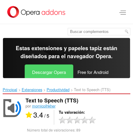
Ir
al
contenido
principal
Estas extensiones y papeles tapiz están
diseñados para el
navegador Opera
.
Descargar Opera
Free for Android
Principal
Extensiones
Productividad
Text to Speech (TTS)‎
Text to Speech (TTS)
por
mornicolhkher
3.4
Tu valoración
/ 5
Número total de valoraciones:
89