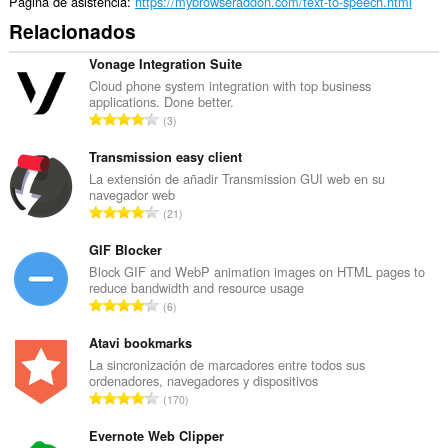
Página de asistencia
https://mybrowseraddon.com/text-to-speech.html
Relacionados
Vonage Integration Suite
Cloud phone system integration with top business
applications. Done better.
N
3
ú
m
Transmission easy client
e
La extensión de añadir Transmission GUI web en su
navegador web
r
N
21
o
ú
t
m
GIF Blocker
o
e
Block GIF and WebP animation images on HTML pages to
t
reduce bandwidth and resource usage
r
a
N
6
o
l
ú
t
d
m
Atavi bookmarks
o
e
e
La sincronización de marcadores entre todos sus
t
v
ordenadores, navegadores y dispositivos
r
a
N
a
170
o
l
ú
l
t
d
m
Evernote Web Clipper
o
o