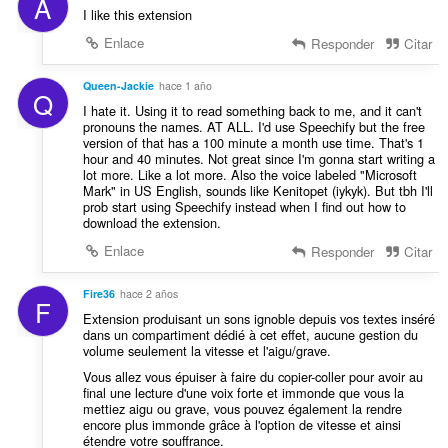
A
:
o
I like this extension
n
Enlace
Responder
Citar
e
s
Queen-Jackie
hace 1 año
:
Q
I hate it. Using it to read something back to me, and it can't
pronouns the names. AT ALL. I'd use Speechify but the free
version of that has a 100 minute a month use time. That's 1
hour and 40 minutes. Not great since I'm gonna start writing a
lot more. Like a lot more. Also the voice labeled "Microsoft
Mark" in US English, sounds like Kenitopet (iykyk). But tbh I'll
prob start using Speechify instead when I find out how to
download the extension.
Enlace
Responder
Citar
Fire36
hace 2 años
F
Extension produisant un sons ignoble depuis vos textes inséré
dans un compartiment dédié à cet effet, aucune gestion du
volume seulement la vitesse et l'aigu/grave.
Vous allez vous épuiser à faire du copier-coller pour avoir au
final une lecture d'une voix forte et immonde que vous la
mettiez aigu ou grave, vous pouvez également la rendre
encore plus immonde grâce à l'option de vitesse et ainsi
étendre votre souffrance.