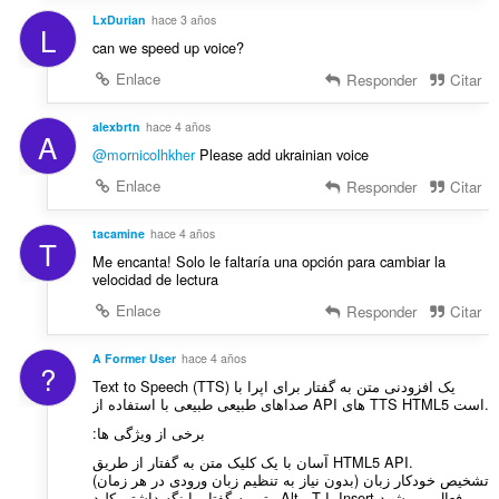
LxDurian
hace 3 años
L
can we speed up voice?
Enlace
Responder
Citar
alexbrtn
hace 4 años
A
@mornicolhkher
Please add ukrainian voice
Enlace
Responder
Citar
tacamine
hace 4 años
T
Me encanta! Solo le faltaría una opción para cambiar la
velocidad de lectura
Enlace
Responder
Citar
A Former User
hace 4 años
?
Text to Speech (TTS) یک افزودنی متن به گفتار برای اپرا با
صداهای طبیعی طبیعی با استفاده از API های TTS HTML5 است.
برخی از ویژگی ها:
آسان با یک کلیک متن به گفتار از طریق HTML5 API.
تشخیص خودکار زبان (بدون نیاز به تنظیم زبان ورودی در هر زمان)
متن به گفتار با نگه داشتن کلید Alt ، T یا Insert فعال می شود